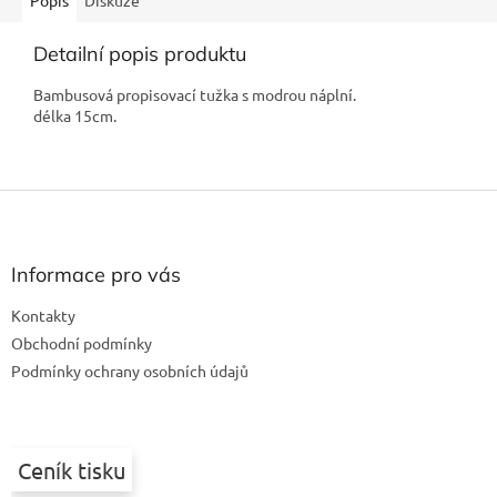
Popis
Diskuze
Detailní popis produktu
Bambusová propisovací tužka s modrou náplní.
délka 15cm.
Z
á
p
a
Informace pro vás
t
Kontakty
í
Obchodní podmínky
Podmínky ochrany osobních údajů
Ceník tisku