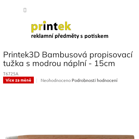
Přejít
NÁKU
na
obsah
KOŠÍK
Printek3D Bambusová propisovací
tužka s modrou náplní - 15cm
T6725A
Průměrné
Neohodnoceno
Podrobnosti hodnocení
Více za méně
hodnocení
produktu
je
0,0
z
5
hvězdiček.