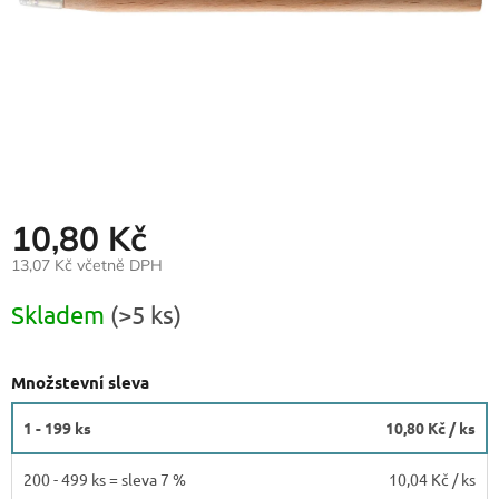
10,80 Kč
13,07 Kč včetně DPH
Měrná
Skladem
(>5 ks)
cena:
Množstevní sleva
1 - 199 ks
10,80 Kč
/ ks
200 - 499 ks = sleva 7 %
10,04 Kč
/ ks