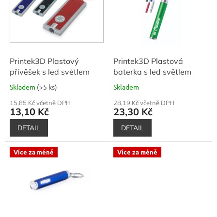
d
i
u
s
k
p
t
r
ů
o
d
Printek3D Plastový
Printek3D Plastová
u
přívěšek s led světlem
baterka s led světlem
k
Skladem
(>5 ks)
Skladem
t
ů
15,85 Kč včetně DPH
28,19 Kč včetně DPH
13,10 Kč
23,30 Kč
DETAIL
DETAIL
Více za méně
Více za méně