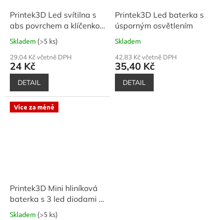
Printek3D Led svítilna s
Printek3D Led baterka s
abs povrchem a klíčenkou
úsporným osvětlením
na šňůrce
Skladem
(>5 ks)
Skladem
29,04 Kč včetně DPH
42,83 Kč včetně DPH
24 Kč
35,40 Kč
DETAIL
DETAIL
Více za méně
Printek3D Mini hliníková
baterka s 3 led diodami a
karabinkou - kompaktní
Skladem
(>5 ks)