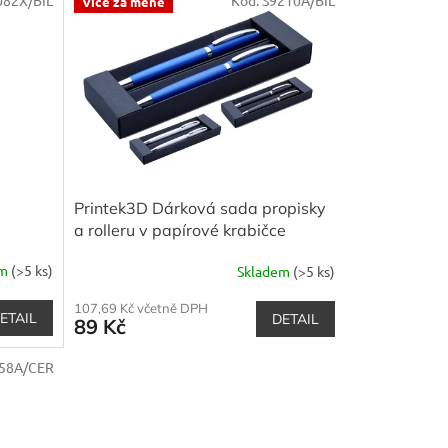
Více za méně
Printek3D Dárková sada propisky
a rolleru v papírové krabičce
em
(>5 ks)
Skladem
(>5 ks)
107,69 Kč včetně DPH
ETAIL
DETAIL
89 Kč
58A/CER