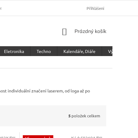
SOBNÍCH ÚDAJŮ
Přihlášení
NÁKUPNÍ
Prázdný košík
KOŠÍK
Eletronika
Techno
Kalendáře, Diáře
Výprodej
ost individuální značení laserem, od loga až po
5
položek celkem
082X/BIL
Kód:
S9210A/BIL