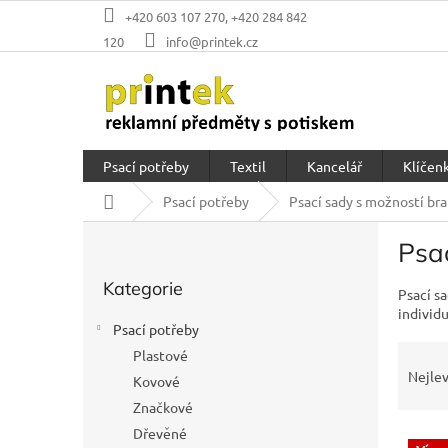
Přejít
+420 603 107 270, +420 284 842
na
120
info@printek.cz
obsah
Psací potřeby
Textil
Kancelář
Klíčenk
Domů
Psací potřeby
Psací sady s možností br
P
Psa
o
Přeskočit
s
Kategorie
kategorie
Psací s
t
individ
r
Psací potřeby
a
Ř
Plastové
n
a
Nejlev
Kovové
n
z
í
Značkové
e
p
Dřevěné
V
n