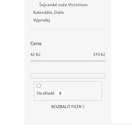
Švýcarské nože Victorinox
Kalendáře, Diáře
Výprodej
Cena
42
Kč
370
Kč
Na skladě
5
ROZBALIT FILTR
Z