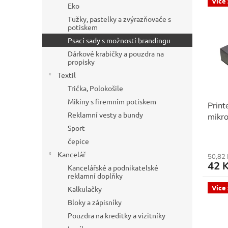
a
Více
ý
í
Eko
n
p
p
Tužky, pastelky a zvýrazňovače s
e
i
potiskem
r
l
s
o
Psací sady s možností brandingu
p
d
Dárkové krabičky a pouzdra na
r
u
propisky
o
k
Textil
d
t
Trička, Polokošile
u
ů
Mikiny s firemním potiskem
Prin
k
Reklamní vesty a bundy
mikro
t
různ
ů
Sport
čepice
Kancelář
50,82 
42 
Kancelářské a podnikatelské
reklamní doplňky
Více
Kalkulačky
Bloky a zápisníky
Pouzdra na kreditky a vizitníky