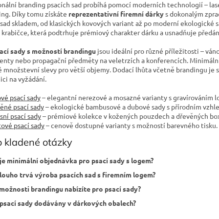
onální branding psacích sad probíhá pomocí moderních technologií – las
r
ng. Díky tomu získáte
reprezentativní firemní dárky
s dokonalým zpra
v
 sad skladem, od klasických kovových variant až po moderní ekologické 
k
 krabičce, která podtrhuje prémiový charakter dárku a usnadňuje předán
y
v
ací sady s možností brandingu
jsou ideální pro různé příležitosti – vá
ý
ienty nebo propagační předměty na veletrzích a konferencích. Minimální
p
 množstevní slevy pro větší objemy. Dodací lhůta včetně brandingu je s
i
ici na vyžádání.
s
u
vé psací sady
– elegantní nerezové a mosazné varianty s gravírováním l
ěné psací sady
– ekologické bambusové a dubové sady s přírodním vzhl
sní psací sady
– prémiové kolekce v kožených pouzdech a dřevěných bo
tové psací sady
– cenově dostupné varianty s možností barevného tisku.
 kladené otázky
je minimální objednávka pro psací sady s logem?
louho trvá výroba psacích sad s firemním logem?
možnosti brandingu nabízíte pro psací sady?
psací sady dodávány v dárkových obalech?