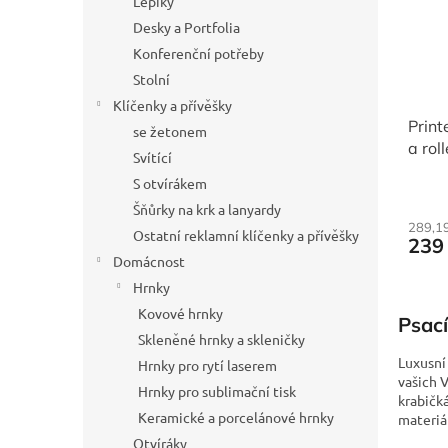
Lepíky
Desky a Portfolia
Konferenční potřeby
Stolní
Klíčenky a přívěšky
Print
se žetonem
a rol
Svítící
oceli
S otvírákem
Šňůrky na krk a lanyardy
289,1
Ostatní reklamní klíčenky a přívěšky
239
Domácnost
Hrnky
Kovové hrnky
Psací
Skleněné hrnky a skleničky
Luxusn
Hrnky pro rytí laserem
vašich 
Hrnky pro sublimační tisk
krabičk
Keramické a porcelánové hrnky
materiál
Otvíráky