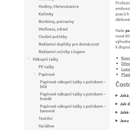
Profesi
Hodiny, Meteostanice
embossi
Kelímky
psacích
dárkové
Bonbóny, potraviny
Wellness, zdraví
Naše
ps
nové kl
Osobní potřeby
výhodné
Reklamní doplňky pro domácnost
k dispoz
Reklamní ručníky s logem
Kovo
Nákupní tašky
Dřev
PE tašky
Luxu
Papírové
Plas
Papírové nákupní tašky s potiskem –
Často
bílé
Papírové nákupní tašky s potiskem –
Jaká 
hnědé
Jak d
Papírové nákupní tašky s potiskem –
barevné
Jaké 
Textilní
Jsou 
Na láhve