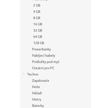
2 GB
4 GB
8 GB
16 GB
32 GB
64 GB
128 GB
Powerbanky
Nabíjecí kabely
Podložky pod myš
Ostatní pro PC
Techno
Zapalovače
Nože
Nářadi
Metry
Baterky