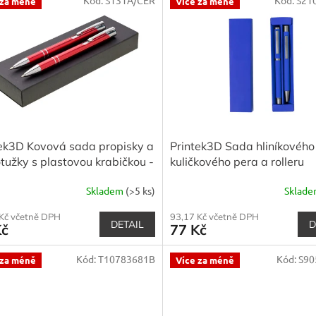
 za méně
Více za méně
tek3D Kovová sada propisky a
Printek3D Sada hliníkového
tužky s plastovou krabičkou -
kuličkového pera a rolleru
é barvy
Skladem
(>5 ks)
Sklad
Kč včetně DPH
93,17 Kč včetně DPH
DETAIL
D
Kč
77 Kč
Kód:
T10783681B
Kód:
S90
 za méně
Více za méně