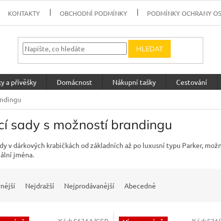
KONTAKTY
OBCHODNÍ PODMÍNKY
PODMÍNKY OCHRANY O
HLEDAT
y a přívěšky
Domácnost
Nákupní tašky
Cestování
andingu
cí sady s možností brandingu
ady v dárkových krabičkách od základních až po luxusní typu Parker, možn
uální jména.
nější
Nejdražší
Nejprodávanější
Abecedně
Kód:
S131A/CER
Kód:
S21