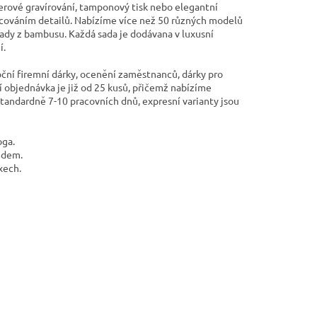
erové gravírování, tamponový tisk nebo elegantní
cováním detailů. Nabízíme více než 50 různých modelů
sady z bambusu. Každá sada je dodávana v luxusní
í.
noční firemní dárky, ocenění zaměstnanců, dárky pro
 objednávka je již od 25 kusů, přičemž nabízíme
tandardně 7-10 pracovních dnů, expresní varianty jsou
oga.
edem.
xech.