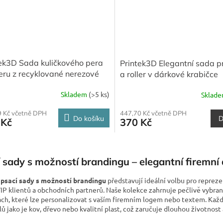
ek3D Sada kuličkového pera
Printek3D Elegantní sada p
leru z recyklované nerezové
a roller v dárkové krabičce
Skladem
(>5 ks)
Sklad
447,70 Kč včetně DPH
9 Kč včetně DPH
D
Do košíku
370 Kč
 Kč
O
v
 sady s možností brandingu – elegantní firemní
l
á
í
psací sady s možností brandingu
představují ideální volbu pro repreze
d
VIP klientů a obchodních partnerů. Naše kolekce zahrnuje pečlivě vybra
a
ách, které lze personalizovat s vaším firemním logem nebo textem. Kaž
c
ů jako je kov, dřevo nebo kvalitní plast, což zaručuje dlouhou životnost 
í
p