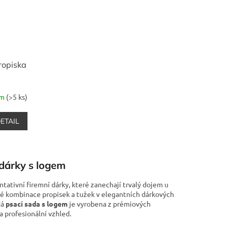
ropiska
em
(>5 ks)
ETAIL
 dárky s logem
ntativní firemní dárky, které zanechají trvalý dojem u
né kombinace propisek a tužek v elegantních dárkových
dá
psací sada s logem
je vyrobena z prémiových
a profesionální vzhled.