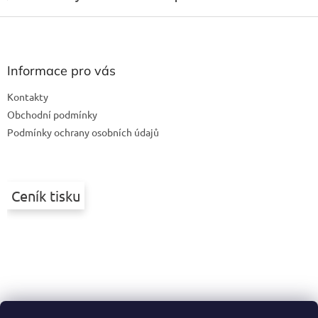
Z
á
p
a
Informace pro vás
t
Kontakty
í
Obchodní podmínky
Podmínky ochrany osobních údajů
Ceník tisku