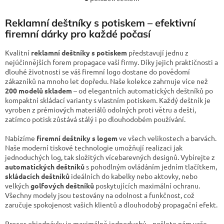
O
v
l
Reklamní deštníky s potiskem – efektivní
á
firemní dárky pro každé počasí
d
a
Kvalitní
reklamní deštníky s potiskem
představují jednu z
c
nejúčinnějších forem propagace vaší firmy. Díky jejich praktičnosti a
í
dlouhé životnosti se váš firemní logo dostane do povědomí
p
zákazníků na mnoho let dopředu. Naše kolekce zahrnuje více než
r
200 modelů skladem
– od elegantních automatických deštníků po
v
kompaktní skládací varianty s vlastním potiskem. Každý deštník je
k
vyroben z prémiových materiálů odolných proti větru a dešti,
y
zatímco potisk zůstává stálý i po dlouhodobém používání.
v
ý
Nabízíme
firemní deštníky s logem
ve všech velikostech a barvách.
p
Naše moderní tiskové technologie umožňují realizaci jak
i
jednoduchých log, tak složitých vícebarevných designů. Vybírejte z
s
automatických deštníků
s pohodlným ovládáním jedním tlačítkem,
u
skládacích deštníků
ideálních do kabelky nebo aktovky, nebo
velkých
golfových deštníků
poskytujících maximální ochranu.
Všechny modely jsou testovány na odolnost a funkčnost, což
zaručuje spokojenost vašich klientů a dlouhodobý propagační efekt.
Proces objednávky je maximálně jednoduchý – pošlete nám vaše