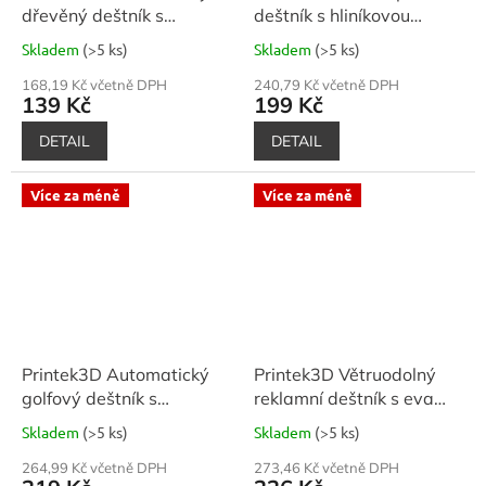
dřevěný deštník s
deštník s hliníkovou
kovovými žebry -
konstrukcí - lehký
Skladem
(>5 ks)
Skladem
(>5 ks)
elegance
168,19 Kč včetně DPH
240,79 Kč včetně DPH
139 Kč
199 Kč
DETAIL
DETAIL
Více za méně
Více za méně
Printek3D Automatický
Printek3D Větruodolný
golfový deštník s
reklamní deštník s eva
kovovým dříkem
madlem
Skladem
(>5 ks)
Skladem
(>5 ks)
264,99 Kč včetně DPH
273,46 Kč včetně DPH