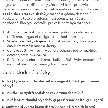
logo v kvalitním rozlišení a my vám do 24 hodin připravíme
nezávaznou cenovou nabídku včetně grafického návrhu.
Expresní
dodání do 5 pracovních dnů
je možné u vybraných modelů.
Poskytujeme také profesionální poradenství při výběru
nejvhodnějšího typu deštníku pro vaše potřeby a rozpočet.
Automatické deštníky s potiskem
– pohodlné ovládání jedním
tlačítkem, elegantní design pro obchodní partnery.
Skládací deštníky s logem
– kompaktní rozměry, ideální jako
dárek pro zaměstnance a klienty.
Golfové deštníky firemní
– velká plocha pro potisk, maximální
ochrana, prémiová kvalita.
Deštník s vlastním potiskem
– individuální návrhy, neomezené
možnosti designu a barevných kombinací.
Často kladené otázky
Jaký typ reklamního deštníku je nejpraktičtější pro firemní
dárky?
Jak dlouho vydrží potisk na reklamním deštníku?
Jaké jsou minimální objednávky pro firemní deštníky s logem?
Můžeme si vybrat barvu deštníku podle firemních barev?