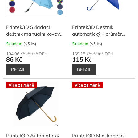
k
p
t
r
ů
o
d
Printek3D Skládací
Printek3D Deštník
u
deštník manuální kovový
automatický - průměr
k
- nylonový
105 cm
Skladem
(>5 ks)
Skladem
(>5 ks)
t
ů
104,06 Kč včetně DPH
139,15 Kč včetně DPH
86 Kč
115 Kč
DETAIL
DETAIL
Více za méně
Více za méně
Printek3D Automatický
Printek3D Mini kapesní