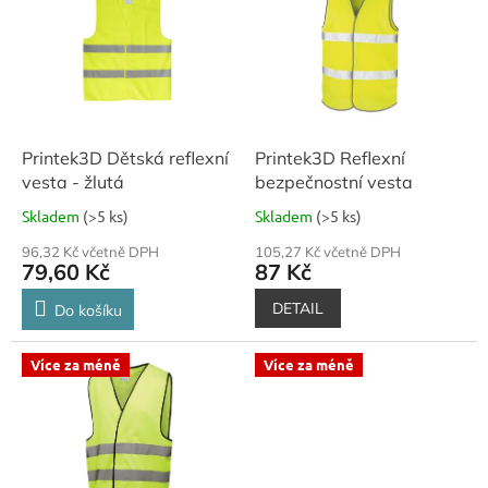
o
p
d
i
u
s
k
p
t
r
ů
o
d
Printek3D Dětská reflexní
Printek3D Reflexní
u
vesta - žlutá
bezpečnostní vesta
k
Skladem
(>5 ks)
Skladem
(>5 ks)
t
ů
96,32 Kč včetně DPH
105,27 Kč včetně DPH
79,60 Kč
87 Kč
DETAIL
Do košíku
Více za méně
Více za méně