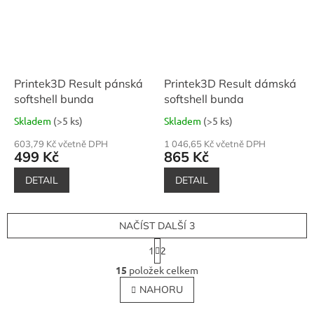
Printek3D Result pánská
Printek3D Result dámská
softshell bunda
softshell bunda
Skladem
(>5 ks)
Skladem
(>5 ks)
603,79 Kč včetně DPH
1 046,65 Kč včetně DPH
499 Kč
865 Kč
DETAIL
DETAIL
NAČÍST DALŠÍ 3
S
1
2
t
O
r
15
položek celkem
v
á
l
NAHORU
n
á
k