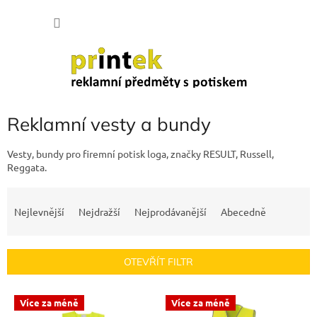
Přejít
NÁKU
na
obsah
KOŠÍK
Reklamní vesty a bundy
Vesty, bundy pro firemní potisk loga, značky RESULT, Russell,
Reggata.
Ř
a
Nejlevnější
Nejdražší
Nejprodávanější
Abecedně
z
e
n
OTEVŘÍT FILTR
í
p
V
r
Více za méně
Více za méně
ý