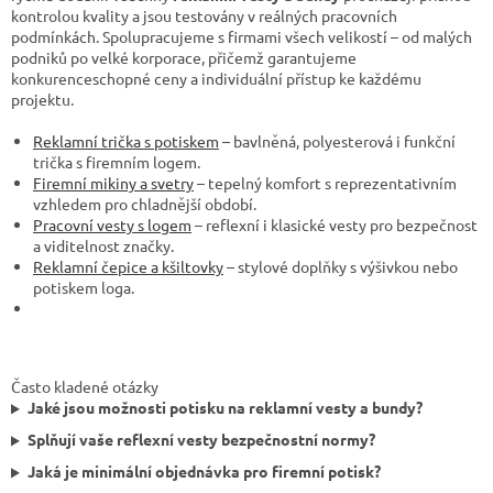
kontrolou kvality a jsou testovány v reálných pracovních
podmínkách. Spolupracujeme s firmami všech velikostí – od malých
podniků po velké korporace, přičemž garantujeme
konkurenceschopné ceny a individuální přístup ke každému
projektu.
Reklamní trička s potiskem
– bavlněná, polyesterová i funkční
trička s firemním logem.
Firemní mikiny a svetry
– tepelný komfort s reprezentativním
vzhledem pro chladnější období.
Pracovní vesty s logem
– reflexní i klasické vesty pro bezpečnost
a viditelnost značky.
Reklamní čepice a kšiltovky
– stylové doplňky s výšivkou nebo
potiskem loga.
Často kladené otázky
Jaké jsou možnosti potisku na reklamní vesty a bundy?
Splňují vaše reflexní vesty bezpečnostní normy?
Jaká je minimální objednávka pro firemní potisk?