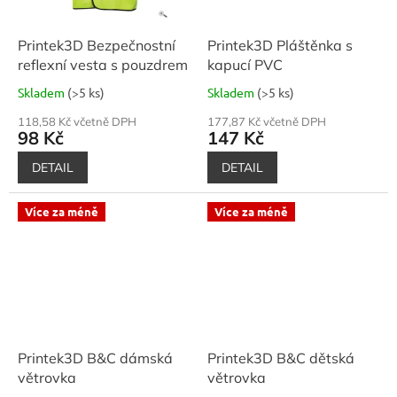
Printek3D Bezpečnostní
Printek3D Pláštěnka s
reflexní vesta s pouzdrem
kapucí PVC
Skladem
(>5 ks)
Skladem
(>5 ks)
118,58 Kč včetně DPH
177,87 Kč včetně DPH
98 Kč
147 Kč
DETAIL
DETAIL
Více za méně
Více za méně
Printek3D B&C dámská
Printek3D B&C dětská
větrovka
větrovka