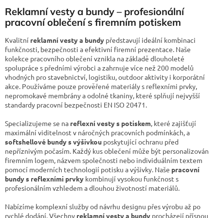
o
d
v
Reklamní vesty a bundy – profesionální
a
á
c
pracovní oblečení s firemním potiskem
n
í
í
p
Kvalitní
reklamní vesty a bundy
představují ideální kombinaci
r
funkčnosti, bezpečnosti a efektivní firemní prezentace. Naše
v
kolekce pracovního oblečení vznikla na základě dlouholeté
k
spolupráce s předními výrobci a zahrnuje více než 200 modelů
y
vhodných pro stavebnictví, logistiku, outdoor aktivity i korporátní
v
akce. Používáme pouze prověřené materiály s reflexními prvky,
ý
nepromokavé membrány a odolné tkaniny, které splňují nejvyšší
p
standardy pracovní bezpečnosti EN ISO 20471.
i
s
Specializujeme se na
reflexní vesty s potiskem
, které zajišťují
u
maximální viditelnost v náročných pracovních podmínkách, a
softshellové bundy s výšivkou
poskytující ochranu před
nepříznivým počasím. Každý kus oblečení může být personalizován
firemním logem, názvem společnosti nebo individuálním textem
pomocí moderních technologií potisku a výšivky. Naše
pracovní
bundy s reflexními prvky
kombinují vysokou funkčnost s
profesionálním vzhledem a dlouhou životností materiálů.
Nabízíme komplexní služby od návrhu designu přes výrobu až po
rychlé dodání. Všechny
reklamní vesty a bundy
procházejí přísnou