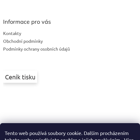
Z
á
p
a
Informace pro vás
t
Kontakty
í
Obchodní podmínky
Podmínky ochrany osobních údajů
Ceník tisku
Tento web používá soubory cookie. Dalším procházením
tohoto webu vyjadřujete souhlas s jejich používáním.. Více