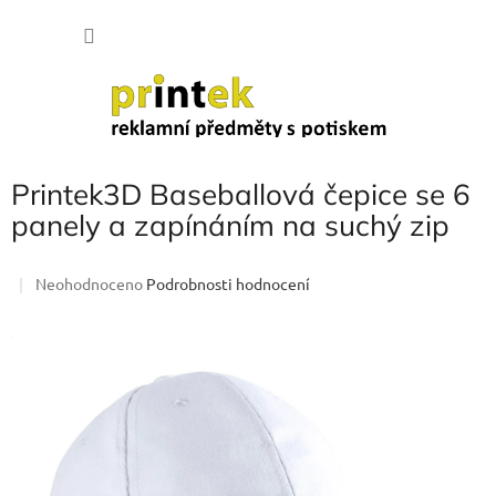
Přejít
NÁKU
na
obsah
KOŠÍK
Printek3D Baseballová čepice se 6
panely a zapínáním na suchý zip
Průměrné
Neohodnoceno
Podrobnosti hodnocení
hodnocení
produktu
je
0,0
z
5
hvězdiček.