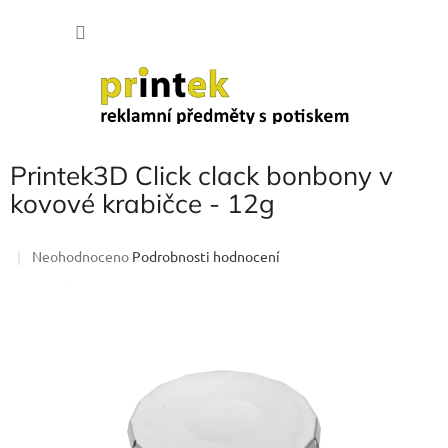
Přejít
NÁKU
na
obsah
KOŠÍK
Printek3D Click clack bonbony v
kovové krabičce - 12g
Průměrné
Neohodnoceno
Podrobnosti hodnocení
hodnocení
produktu
je
0,0
z
5
hvězdiček.