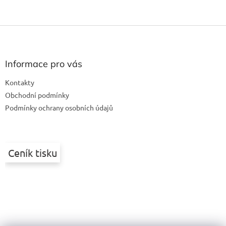
Z
á
p
a
Informace pro vás
t
Kontakty
í
Obchodní podmínky
Podmínky ochrany osobních údajů
Ceník tisku