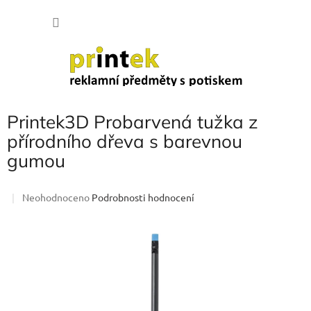
Přejít
NÁKU
na
obsah
KOŠÍK
Printek3D Probarvená tužka z
přírodního dřeva s barevnou
gumou
Průměrné
Neohodnoceno
Podrobnosti hodnocení
hodnocení
produktu
je
0,0
z
5
hvězdiček.