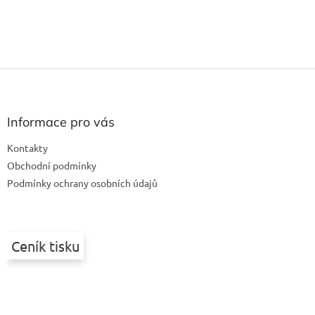
Z
á
p
a
Informace pro vás
t
Kontakty
í
Obchodní podmínky
Podmínky ochrany osobních údajů
Ceník tisku