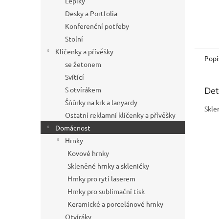
Lepíky
Desky a Portfolia
Konferenční potřeby
Stolní
Klíčenky a přívěšky
Popi
se žetonem
Svítící
S otvírákem
Det
Šňůrky na krk a lanyardy
Skle
Ostatní reklamní klíčenky a přívěšky
Domácnost
Hrnky
Kovové hrnky
Skleněné hrnky a skleničky
Hrnky pro rytí laserem
Hrnky pro sublimační tisk
Keramické a porcelánové hrnky
Otvíráky