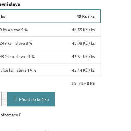
vní sleva
 ks
49 Kč
/ ks
9 ks = sleva 5 %
46,55 Kč
/ ks
 249 ks = sleva 8 %
45,08 Kč
/ ks
 499 ks = sleva 11 %
43,61 Kč
/ ks
 více ks = sleva 14 %
42,14 Kč
/ ks
Ušetříte
0 Kč
Přidat do košíku
 informace