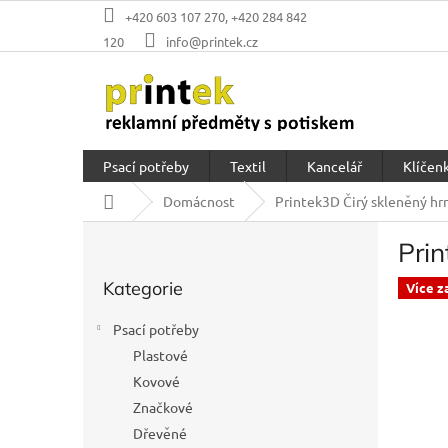
Přejít
+420 603 107 270, +420 284 842
na
120
info@printek.cz
obsah
Psací potřeby
Textil
Kancelář
Klíčenk
Domů
Domácnost
Printek3D Čirý skleněný hr
P
Prin
o
Přeskočit
s
Kategorie
kategorie
Více z
t
r
Psací potřeby
a
Plastové
n
Kovové
n
í
Značkové
p
Dřevěné