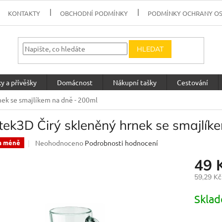
KONTAKTY
OBCHODNÍ PODMÍNKY
PODMÍNKY OCHRANY O
HLEDAT
y a přívěšky
Domácnost
Nákupní tašky
Cestování
nek se smajlíkem na dně - 200ml
tek3D Čirý skleněný hrnek se smajlí
Průměrné
Neohodnoceno
Podrobnosti hodnocení
a méně
hodnocení
49 
produktu
je
59,29 K
0,0
z
Měrná
Skla
5
cena:
hvězdiček.