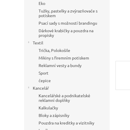
a
Eko
n
Tužky, pastelky a zvýrazňovače s
e
potiskem
l
Psací sady s možností brandingu
Dárkové krabičky a pouzdra na
propisky
Textil
Trička, Polokošile
Mikiny s firemním potiskem
Reklamní vesty a bundy
Sport
čepice
Kancelář
Kancelářské a podnikatelské
reklamní doplňky
Kalkulačky
Bloky a zápisníky
Pouzdra na kreditky a vizitníky