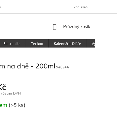
SOBNÍCH ÚDAJŮ
Přihlášení
NÁKUPNÍ
Prázdný košík
KOŠÍK
Eletronika
Techno
Kalendáře, Diáře
Výprodej
kem na dně - 200ml
94024A
Kč
č včetně DPH
dem
(>5 ks)