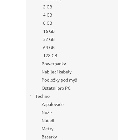
2 GB
4 GB
8 GB
16 GB
32 GB
64 GB
128 GB
Powerbanky
Nabíjecí kabely
Podložky pod myš
Ostatní pro PC
Techno
Zapalovače
Nože
Nářadi
Metry
Baterky