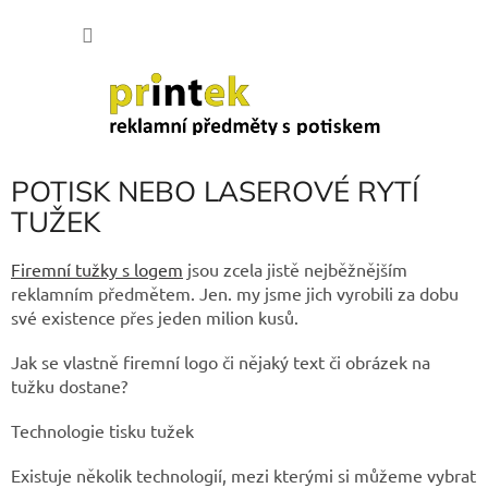
Přejít
NÁKU
na
obsah
KOŠÍK
POTISK NEBO LASEROVÉ RYTÍ
TUŽEK
Firemní tužky s logem
jsou zcela jistě nejběžnějším
reklamním předmětem. Jen. my jsme jich vyrobili za dobu
své existence přes jeden milion kusů.
Jak se vlastně firemní logo či nějaký text či obrázek na
tužku dostane?
Technologie tisku tužek
Existuje několik technologií, mezi kterými si můžeme vybrat