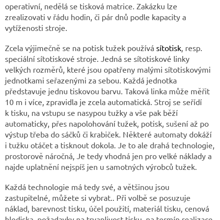
operativní, nedělá se tisková matrice. Zakázku lze
zrealizovati v řádu hodin, či pár dnů podle kapacity a
vytíženosti stroje.
Zcela výjimečně se na potisk tužek používá
sítotisk
, resp.
speciální sítotiskové stroje. Jedná se sítotiskové linky
velkých rozměrů, které jsou opatřeny malými sítotiskovými
jednotkami seřazenými za sebou. Každá jednotka
představuje jednu tiskovou barvu. Taková linka může měřit
10 m i více, zpravidla je zcela automatická. Stroj se seřídí
k tisku, na vstupu se nasypou tužky a vše pak běží
automaticky, přes napolohování tužek, potisk, sušení až po
výstup třeba do sáčků či krabiček. Některé automaty dokáží
i tužku otáčet a tisknout dokola. Je to ale drahá technologie,
prostorově náročná, Je tedy vhodná jen pro velké náklady a
najde uplatnění nejspíš jen u samotných výrobců tužek.
Každá technologie má tedy své, a většinou jsou
zastupitelné, můžete si vybrat.. Při volbě se posuzuje
náklad, barevnost tisku, účel použití, materiál tisku, cenová
hlediska, požadavky na trvanlivost tisku, na termín realizace.