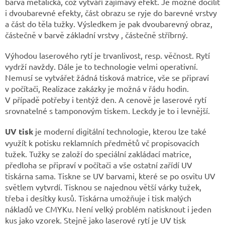
barva metalická, což vytváří zajímavý efekt. Je možné docílit
i dvoubarevné efekty, část obrazu se ryje do barevné vrstvy
a část do těla tužky. Výsledkem je pak dvoubarevný obraz,
částečně v barvě základní vrstvy , částečně stříbrný.
Výhodou laserového rytí je trvanlivost, resp. věčnost. Rytí
vydrží navždy. Dále je to technologie velmi operativní.
Nemusí se vytvářet žádná tisková matrice, vše se připraví
v počítači, Realizace zakázky je možná v řádu hodin.
V případě potřeby i tentýž den. A cenově je laserové rytí
srovnatelné s tamponovým tiskem. Leckdy je to i levnější.
UV tisk
je moderní digitální technologie, kterou lze také
využít k potisku reklamních předmětů vč propisovacích
tužek. Tužky se založí do speciální zakládací matrice,
předloha se připraví v počítači a vše ostatní zařídí UV
tiskárna sama. Tiskne se UV barvami, které se po osvitu UV
světlem vytvrdí. Tisknou se najednou větší várky tužek,
třeba i desítky kusů. Tiskárna umožňuje i tisk malých
nákladů ve CMYKu. Není velký problém natisknout i jeden
kus jako vzorek. Stejně jako laserové rytí je UV tisk