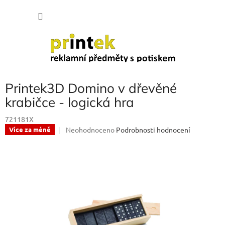
Přejít
NÁKU
na
obsah
KOŠÍK
Printek3D Domino v dřevěné
krabičce - logická hra
721181X
Průměrné
Neohodnoceno
Podrobnosti hodnocení
Více za méně
hodnocení
produktu
je
0,0
z
5
hvězdiček.