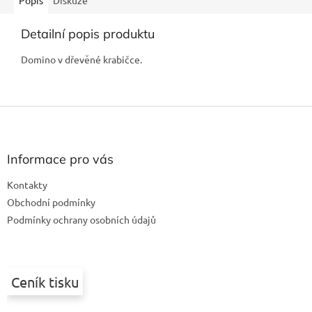
Popis
Diskuze
Detailní popis produktu
Domino v dřevěné krabičce.
Z
á
p
a
Informace pro vás
t
Kontakty
í
Obchodní podmínky
Podmínky ochrany osobních údajů
Ceník tisku