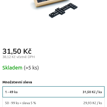
31,50 Kč
38,12 Kč včetně DPH
Měrná
Skladem
(>5 ks)
cena:
Množstevní sleva
1 - 49 ks
31,50 Kč
/ ks
50 - 99 ks = sleva 5 %
29,93 Kč
/ ks