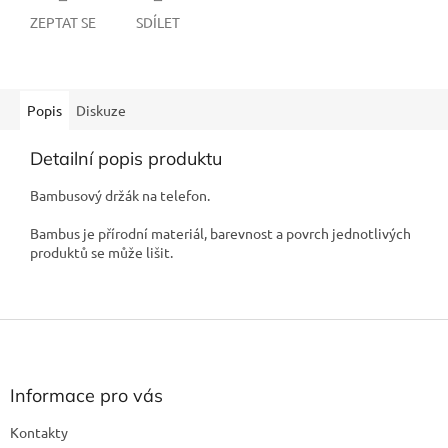
ZEPTAT SE
SDÍLET
Popis
Diskuze
Detailní popis produktu
Bambusový držák na telefon.
Bambus je přírodní materiál, barevnost a povrch jednotlivých
produktů se může lišit.
Z
á
p
a
Informace pro vás
t
Kontakty
í