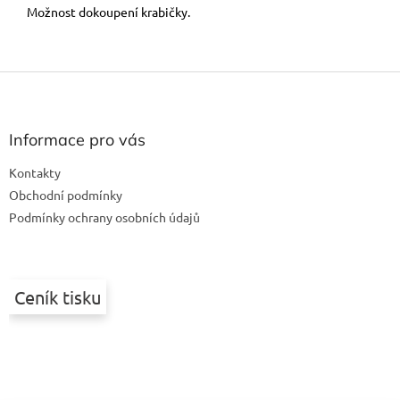
Možnost dokoupení krabičky.
Z
á
p
a
Informace pro vás
t
Kontakty
í
Obchodní podmínky
Podmínky ochrany osobních údajů
Ceník tisku