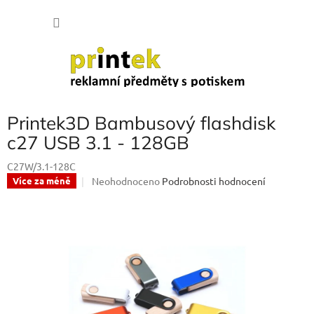
Přejít
NÁKU
na
obsah
KOŠÍK
Printek3D Bambusový flashdisk
c27 USB 3.1 - 128GB
C27W/3.1-128C
Průměrné
Neohodnoceno
Podrobnosti hodnocení
Více za méně
hodnocení
produktu
je
0,0
z
5
hvězdiček.