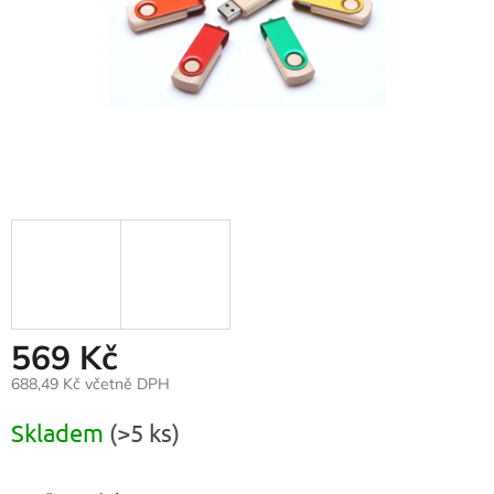
569 Kč
688,49 Kč včetně DPH
Měrná
Skladem
(>5 ks)
cena: