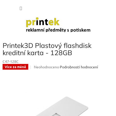
Přejít
NÁKU
na
obsah
KOŠÍK
Printek3D Plastový flashdisk
kreditní karta - 128GB
C47-128C
Průměrné
Neohodnoceno
Podrobnosti hodnocení
Více za méně
hodnocení
produktu
je
0,0
z
5
hvězdiček.