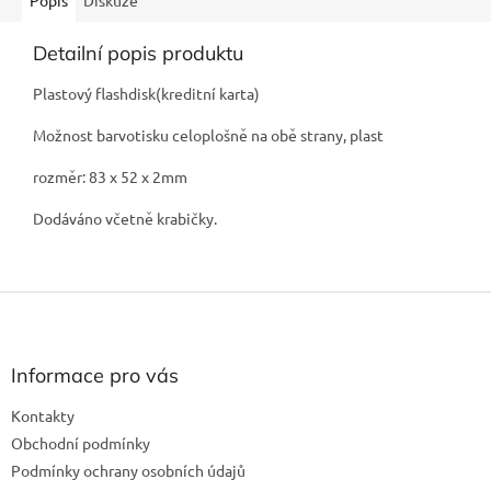
Popis
Diskuze
Detailní popis produktu
Plastový flashdisk(kreditní karta)
Možnost barvotisku celoplošně na obě strany, plast
rozměr: 83 x 52 x 2mm
Dodáváno včetně krabičky.
Z
á
p
a
Informace pro vás
t
Kontakty
í
Obchodní podmínky
Podmínky ochrany osobních údajů