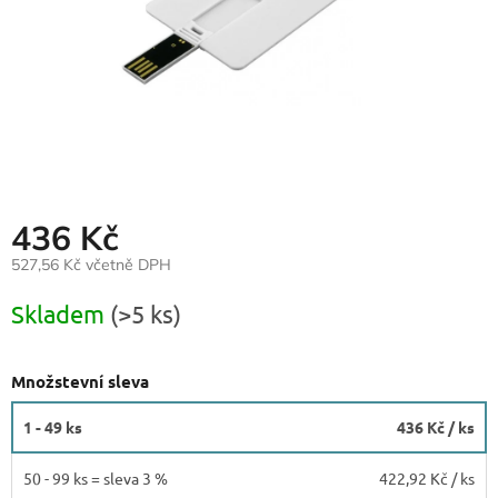
436 Kč
527,56 Kč včetně DPH
Měrná
Skladem
(>5 ks)
cena:
Množstevní sleva
1 - 49 ks
436 Kč
/ ks
50 - 99 ks = sleva 3 %
422,92 Kč
/ ks