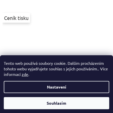
Ceník tisku
Tento web používá soubory cookie. Dalším procházením
tohoto webu vyjadřujete souhlas s jejich používáním.. Více
informací
zde
.
Nastavení
Vytvořil Shoptet
Souhlasím
Copyright 2026
Printek
. Všechna práva vyhrazena.