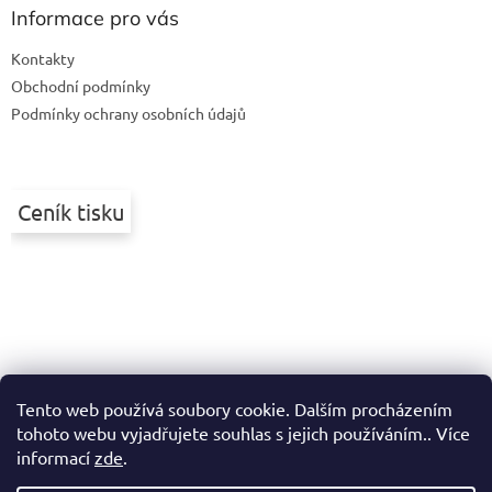
a
Informace pro vás
t
Kontakty
í
Obchodní podmínky
Podmínky ochrany osobních údajů
Ceník tisku
Tento web používá soubory cookie. Dalším procházením
tohoto webu vyjadřujete souhlas s jejich používáním.. Více
informací
zde
.