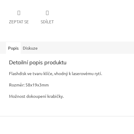
ZEPTAT SE
SDÍLET
Popis
Diskuze
Detailní popis produktu
Flashdisk ve tvaru klíče, vhodný k laserovému rytí.
Rozměr: 58x19x3mm
Možnost dokoupení krabičky.
Z
á
p