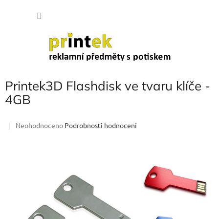
Přejít
NÁKU
na
obsah
KOŠÍK
Printek3D Flashdisk ve tvaru klíče -
4GB
Průměrné
Neohodnoceno
Podrobnosti hodnocení
hodnocení
produktu
je
0,0
z
5
hvězdiček.