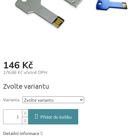
146 Kč
176,66 Kč včetně DPH
Měrná
Zvolte variantu
cena:
Varianta
Přidat do košíku
Detailní informace