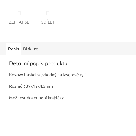
ZEPTAT SE
SDÍLET
Popis
Diskuze
Detailní popis produktu
Kovový flashdisk, vhodný na laserové rytí
Rozměr: 39x12x4,5mm
Možnost dokoupení krabičky.
Z
á
p