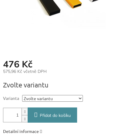
476 Kč
575,96 Kč včetně DPH
Měrná
Zvolte variantu
cena:
Varianta
Přidat do košíku
Detailní informace