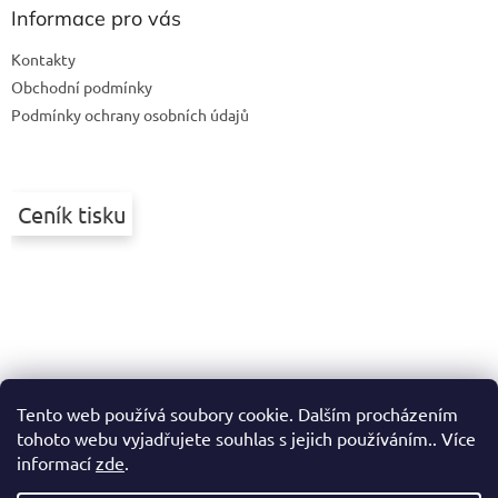
a
Informace pro vás
t
Kontakty
í
Obchodní podmínky
Podmínky ochrany osobních údajů
Ceník tisku
Tento web používá soubory cookie. Dalším procházením
tohoto webu vyjadřujete souhlas s jejich používáním.. Více
informací
zde
.