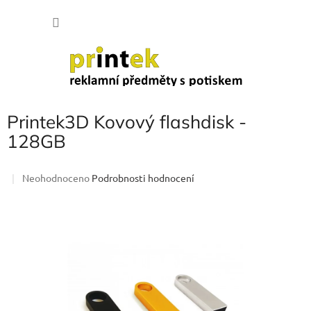
Přejít
NÁKU
na
obsah
KOŠÍK
Printek3D Kovový flashdisk -
128GB
Průměrné
Neohodnoceno
Podrobnosti hodnocení
hodnocení
produktu
je
0,0
z
5
hvězdiček.