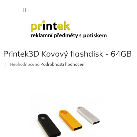
Přejít
NÁKU
na
obsah
KOŠÍK
Printek3D Kovový flashdisk - 64GB
Průměrné
Neohodnoceno
Podrobnosti hodnocení
hodnocení
produktu
je
0,0
z
5
hvězdiček.