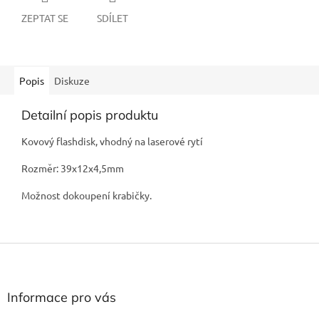
ZEPTAT SE
SDÍLET
Popis
Diskuze
Detailní popis produktu
Kovový flashdisk, vhodný na laserové rytí
Rozměr: 39x12x4,5mm
Možnost dokoupení krabičky.
Z
á
p
a
Informace pro vás
t