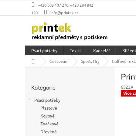
Přejít
+420 603 107 270, +420 284 842
na
120
info@printek.cz
obsah
Psací potřeby
Textil
Kancelář
Klíčenk
Domů
Cestování
Sport, Hry
Golfové rekl
P
Pri
o
Přeskočit
s
Kategorie
6522A
kategorie
t
Více z
r
Psací potřeby
a
Plastové
n
Kovové
n
í
Značkové
p
Dřevěné