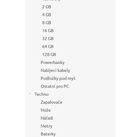
2 GB
4 GB
8 GB
16 GB
32 GB
64 GB
128 GB
Powerbanky
Nabíjecí kabely
Podložky pod myš
Ostatní pro PC
Techno
Zapalovače
Nože
Nářadi
Metry
Baterky