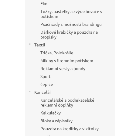
a
Eko
n
Tužky, pastelky a zvýrazňovače s
e
potiskem
l
Psací sady s možností brandingu
Dárkové krabičky a pouzdra na
propisky
Textil
Trička, Polokošile
Mikiny s firemním potiskem
Reklamní vesty a bundy
Sport
čepice
Kancelář
Kancelářské a podnikatelské
reklamní doplňky
Kalkulačky
Bloky a zápisníky
Pouzdra na kreditky a vizitníky