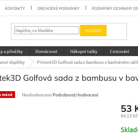
KONTAKTY
OBCHODNÍ PODMÍNKY
PODMÍNKY OCHRANY O
HLEDAT
y a přívěšky
Domácnost
Nákupní tašky
Cestování
amní doplňky
Printek3D Golfová sada z bambusu v bavlněném sáčk
ntek3D Golfová sada z bambusu v bav
Průměrné
Neohodnoceno
Podrobnosti hodnocení
a méně
hodnocení
53 
produktu
je
64,13 K
0,0
z
Měrná
Skla
5
cena:
hvězdiček.