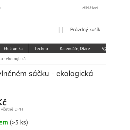
SOBNÍCH ÚDAJŮ
Přihlášení
NÁKUPNÍ
Prázdný košík
KOŠÍK
Eletronika
Techno
Kalendáře, Diáře
Výprodej
u - ekologická
lněném sáčku - ekologická
Kč
č včetně DPH
dem
(>5 ks)