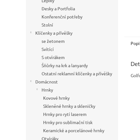
Lepíky
Desky a Portfolia
Konferenční potřeby
Stolní
Klíčenky a přívěšky
se žetonem
Popi
Svítící
S otvírákem
Det
Šňůrky na krk a lanyardy
Ostatní reklamní klíčenky a přívěšky
Golf
Domácnost
Hrnky
Kovové hrnky
Skleněné hrnky a skleničky
Hrnky pro rytí laserem
Hrnky pro sublimační tisk
Keramické a porcelánové hrnky
Otvíráky