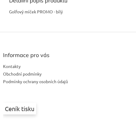
Detailní popis produktu
Golfový míček PROMO - bílý
Z
á
p
a
Informace pro vás
t
Kontakty
í
Obchodní podmínky
Podmínky ochrany osobních údajů
Ceník tisku