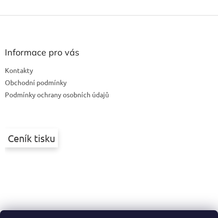
Z
á
p
a
Informace pro vás
t
Kontakty
í
Obchodní podmínky
Podmínky ochrany osobních údajů
Ceník tisku