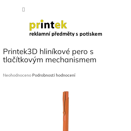
Přejít
NÁKU
na
obsah
KOŠÍK
Printek3D hliníkové pero s
tlačítkovým mechanismem
Průměrné
Neohodnoceno
Podrobnosti hodnocení
hodnocení
produktu
je
0,0
z
5
hvězdiček.