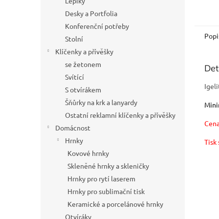
Lepíky
Desky a Portfolia
Konferenční potřeby
Popi
Stolní
Klíčenky a přívěšky
se žetonem
Det
Svítící
Igel
S otvírákem
Šňůrky na krk a lanyardy
Mini
Ostatní reklamní klíčenky a přívěšky
Cena
Domácnost
Hrnky
Tisk
Kovové hrnky
Skleněné hrnky a skleničky
Hrnky pro rytí laserem
Hrnky pro sublimační tisk
Keramické a porcelánové hrnky
Otvíráky