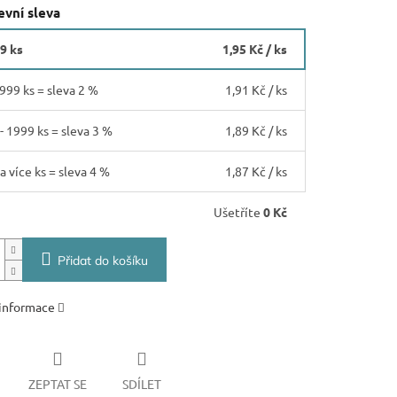
vní sleva
99 ks
1,95 Kč
/ ks
 999 ks = sleva 2 %
1,91 Kč
/ ks
- 1999 ks = sleva 3 %
1,89 Kč
/ ks
a více ks = sleva 4 %
1,87 Kč
/ ks
Ušetříte
0 Kč
Přidat do košíku
 informace
ZEPTAT SE
SDÍLET