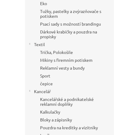
a
Eko
n
Tužky, pastelky a zvýrazňovače s
e
potiskem
l
Psací sady s možností brandingu
Dárkové krabičky a pouzdra na
propisky
Textil
Trička, Polokošile
Mikiny s firemním potiskem
Reklamní vesty a bundy
Sport
čepice
Kancelář
Kancelářské a podnikatelské
reklamní doplňky
Kalkulačky
Bloky a zápisníky
Pouzdra na kreditky a vizitníky