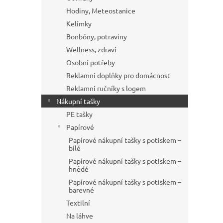
Hodiny, Meteostanice
Kelímky
Bonbóny, potraviny
Wellness, zdraví
Osobní potřeby
Reklamní doplňky pro domácnost
Reklamní ručníky s logem
Nákupní tašky
PE tašky
Papírové
Papírové nákupní tašky s potiskem –
bílé
Papírové nákupní tašky s potiskem –
hnědé
Papírové nákupní tašky s potiskem –
barevné
Textilní
Na láhve