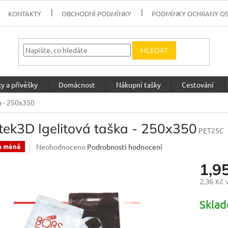
KONTAKTY
OBCHODNÍ PODMÍNKY
PODMÍNKY OCHRANY O
HLEDAT
y a přívěšky
Domácnost
Nákupní tašky
Cestování
a - 250x350
tek3D Igelitová taška - 250x350
PET25C
Průměrné
Neohodnoceno
Podrobnosti hodnocení
a méně
hodnocení
1,9
produktu
je
2,36 Kč
0,0
z
Měrná
Skla
5
cena:
hvězdiček.