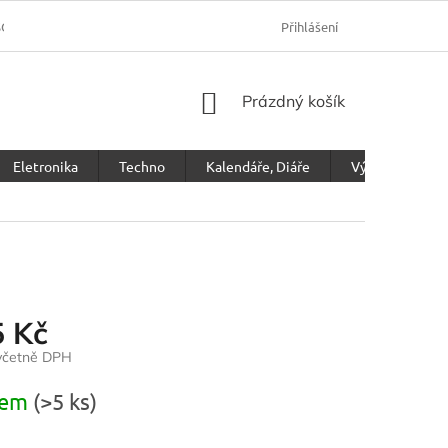
SOBNÍCH ÚDAJŮ
Přihlášení
NÁKUPNÍ
Prázdný košík
KOŠÍK
Eletronika
Techno
Kalendáře, Diáře
Výprodej
5 Kč
 včetně DPH
dem
(>5 ks)