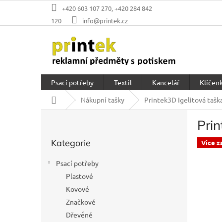
Přejít
+420 603 107 270, +420 284 842
na
120
info@printek.cz
obsah
Psací potřeby
Textil
Kancelář
Klíčenk
Domů
Nákupní tašky
Printek3D Igelitová tašk
P
Prin
o
Přeskočit
s
Kategorie
kategorie
Více z
t
r
Psací potřeby
a
Plastové
n
Kovové
n
í
Značkové
p
Dřevěné