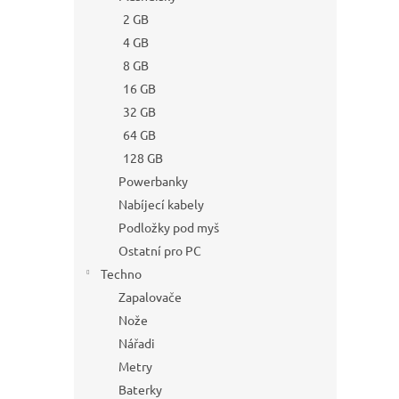
2 GB
4 GB
8 GB
16 GB
32 GB
64 GB
128 GB
Powerbanky
Nabíjecí kabely
Podložky pod myš
Ostatní pro PC
Techno
Zapalovače
Nože
Nářadi
Metry
Baterky