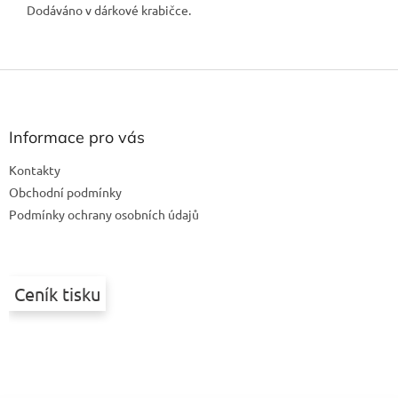
Dodáváno v dárkové krabičce.
Z
á
p
a
Informace pro vás
t
Kontakty
í
Obchodní podmínky
Podmínky ochrany osobních údajů
Ceník tisku