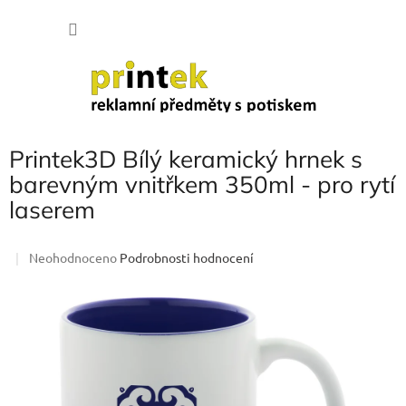
Přejít
NÁKU
na
obsah
KOŠÍK
Printek3D Bílý keramický hrnek s
barevným vnitřkem 350ml - pro rytí
laserem
Průměrné
Neohodnoceno
Podrobnosti hodnocení
hodnocení
produktu
je
0,0
z
5
hvězdiček.