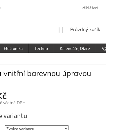
SOBNÍCH ÚDAJŮ
Přihlášení
NÁKUPNÍ
Prázdný košík
KOŠÍK
Eletronika
Techno
Kalendáře, Diáře
Výprodej
u vnitřní barevnou úpravou
Kč
Kč včetně DPH
e variantu