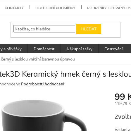
KONTAKTY
OBCHODNÍ PODMÍNKY
PODMÍNKY OCHRANY O
HLEDAT
y a přívěšky
Domácnost
Nákupní tašky
Cestování
černý s lesklou vnitřní barevnou úpravou
tek3D Keramický hrnek černý s lesklo
měrné
hodnoceno
Podrobnosti hodnocení
nocení
99 
uktu
119,79 
Měrná
Zvolt
cena:
diček.
Varianta