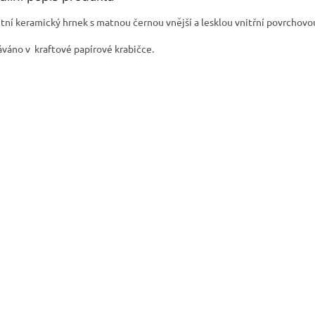
itní keramický hrnek s matnou černou vnější a lesklou vnitřní povrchovo
váno v kraftové papírové krabičce.