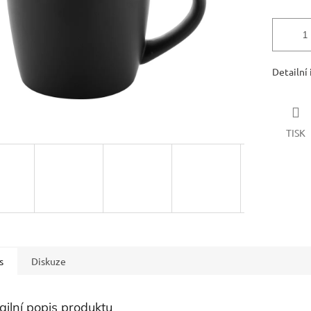
Detailní
TISK
s
Diskuze
ailní popis produktu