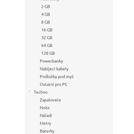
2 GB
4 GB
8 GB
16 GB
32 GB
64 GB
128 GB
Powerbanky
Nabíjecí kabely
Podložky pod myš
Ostatní pro PC
Techno
Zapalovače
Nože
Nářadi
Metry
Baterky