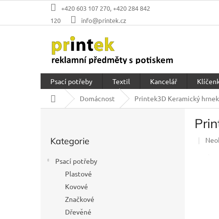
Přejít
+420 603 107 270, +420 284 842
na
120
info@printek.cz
obsah
Psací potřeby
Textil
Kancelář
Klíčenk
Domů
Domácnost
Printek3D Keramický hrnek 
P
Prin
o
Přeskočit
s
Prů
Kategorie
Neo
kategorie
t
hod
r
prod
Psací potřeby
a
je
Plastové
n
0,0
z
Kovové
n
5
í
Značkové
hvěz
p
Dřevěné