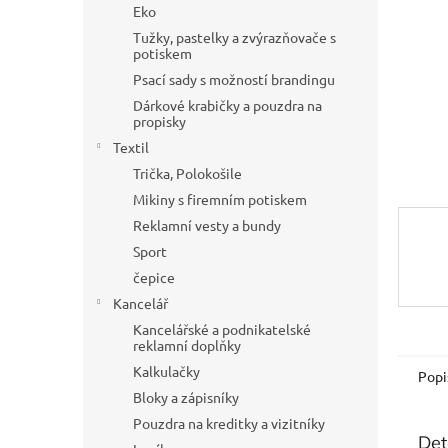
a
Eko
n
Tužky, pastelky a zvýrazňovače s
e
potiskem
l
Psací sady s možností brandingu
Dárkové krabičky a pouzdra na
propisky
Textil
Trička, Polokošile
Mikiny s firemním potiskem
Reklamní vesty a bundy
Sport
čepice
Kancelář
Kancelářské a podnikatelské
reklamní doplňky
Kalkulačky
Popi
Bloky a zápisníky
Pouzdra na kreditky a vizitníky
Det