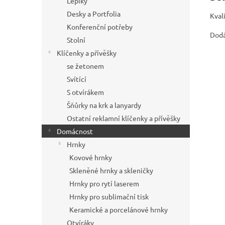
Lepíky
Desky a Portfolia
Kval
Konferenční potřeby
Dodá
Stolní
Klíčenky a přívěšky
se žetonem
Svítící
S otvírákem
Šňůrky na krk a lanyardy
Ostatní reklamní klíčenky a přívěšky
Domácnost
Hrnky
Kovové hrnky
Skleněné hrnky a skleničky
Hrnky pro rytí laserem
Hrnky pro sublimační tisk
Keramické a porcelánové hrnky
Otvíráky