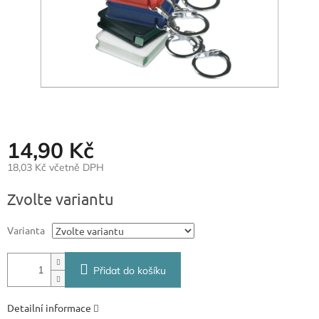
14,90 Kč
18,03 Kč včetně DPH
Měrná
Zvolte variantu
cena:
Varianta
Přidat do košíku
Detailní informace