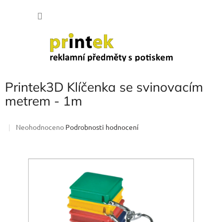
Přejít
NÁKU
na
obsah
KOŠÍK
Printek3D Klíčenka se svinovacím
metrem - 1m
Průměrné
Neohodnoceno
Podrobnosti hodnocení
hodnocení
produktu
je
0,0
z
5
hvězdiček.