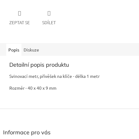
ZEPTAT SE
SDÍLET
Popis
Diskuze
Detailní popis produktu
Svinovací metr, přívěšek na klíče - délka 1 metr
Rozměr -
40 x 40 x 9 mm
Z
á
p
a
Informace pro vás
t