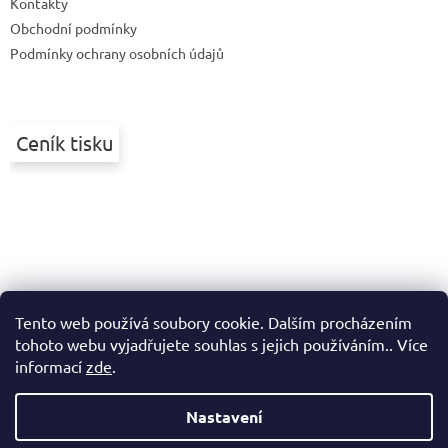
Kontakty
í
Obchodní podmínky
Podmínky ochrany osobních údajů
Ceník tisku
Tento web používá soubory cookie. Dalším procházením
tohoto webu vyjadřujete souhlas s jejich používáním.. Více
informací
zde
.
Nastavení
Vytvořil Shoptet