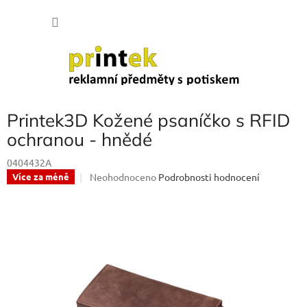
Přejít
NÁKU
na
obsah
KOŠÍK
Printek3D Kožené psaníčko s RFID
ochranou - hnědé
0404432A
Průměrné
Neohodnoceno
Podrobnosti hodnocení
Více za méně
hodnocení
produktu
je
0,0
z
5
hvězdiček.