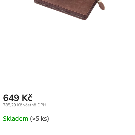
649 Kč
785,29 Kč včetně DPH
Měrná
Skladem
(>5 ks)
cena: