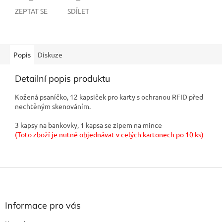
ZEPTAT SE
SDÍLET
Popis
Diskuze
Detailní popis produktu
Kožená psaníčko, 12 kapsiček pro karty s ochranou RFID před
nechtěným skenováním.
3 kapsy na bankovky, 1 kapsa se zipem na mince
(Toto zboží je nutné objednávat v celých kartonech po 10 ks)
Z
á
p
a
Informace pro vás
t