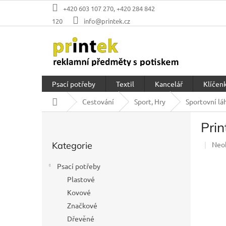
Přejít
+420 603 107 270, +420 284 842
na
120
info@printek.cz
obsah
Psací potřeby
Textil
Kancelář
Klíčenk
Domů
Cestování
Sport, Hry
Sportovní lá
P
Prin
o
Přeskočit
s
Prů
Kategorie
Neo
kategorie
t
hod
r
prod
Psací potřeby
a
je
Plastové
n
0,0
z
Kovové
n
5
í
Značkové
hvěz
p
Dřevěné