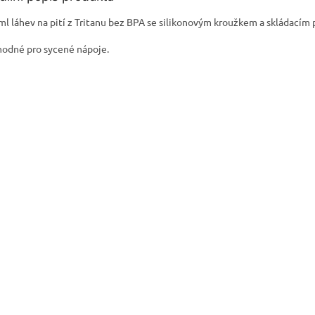
ml láhev na pití z Tritanu bez BPA se silikonovým kroužkem a skládacím 
odné pro sycené nápoje.