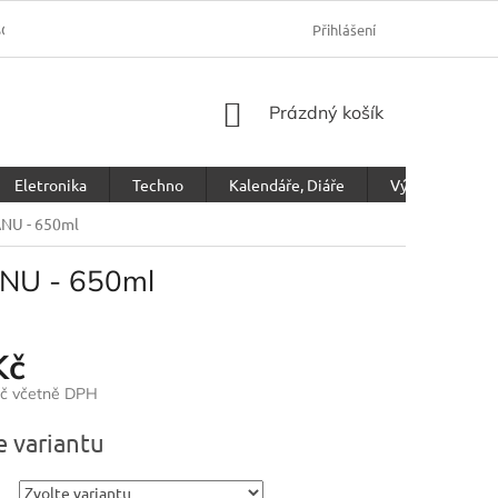
SOBNÍCH ÚDAJŮ
Přihlášení
NÁKUPNÍ
Prázdný košík
KOŠÍK
Eletronika
Techno
Kalendáře, Diáře
Výprodej
TANU - 650ml
TANU - 650ml
Kč
Kč včetně DPH
e variantu