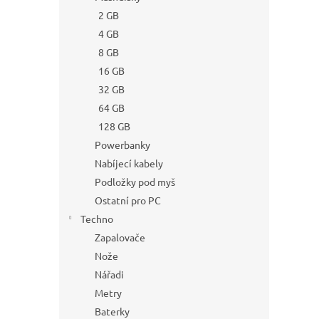
2 GB
4 GB
8 GB
16 GB
32 GB
64 GB
128 GB
Powerbanky
Nabíjecí kabely
Podložky pod myš
Ostatní pro PC
Techno
Zapalovače
Nože
Nářadi
Metry
Baterky