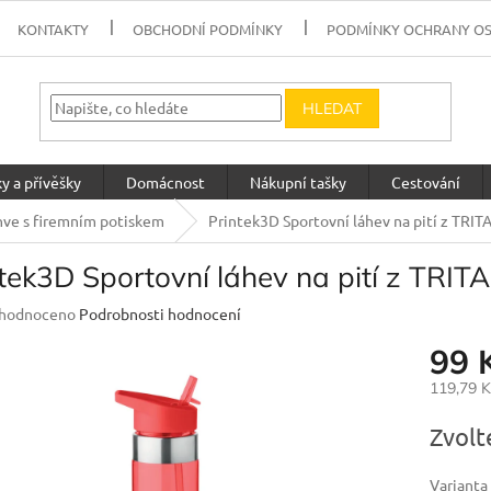
KONTAKTY
OBCHODNÍ PODMÍNKY
PODMÍNKY OCHRANY O
HLEDAT
y a přívěšky
Domácnost
Nákupní tašky
Cestování
hve s firemním potiskem
Printek3D Sportovní láhev na pití z TRI
tek3D Sportovní láhev na pití z TRI
měrné
hodnoceno
Podrobnosti hodnocení
nocení
99 
uktu
119,79 
Měrná
Zvolt
cena:
diček.
Varianta