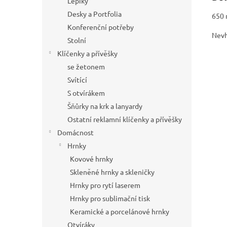
Lepíky
Desky a Portfolia
650 
Konferenční potřeby
Nevh
Stolní
Klíčenky a přívěšky
se žetonem
Svítící
S otvírákem
Šňůrky na krk a lanyardy
Ostatní reklamní klíčenky a přívěšky
Domácnost
Hrnky
Kovové hrnky
Skleněné hrnky a skleničky
Hrnky pro rytí laserem
Hrnky pro sublimační tisk
Keramické a porcelánové hrnky
Otvíráky