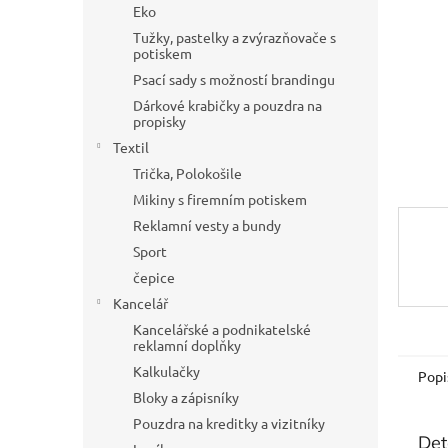
a
Eko
n
Tužky, pastelky a zvýrazňovače s
e
potiskem
l
Psací sady s možností brandingu
Dárkové krabičky a pouzdra na
propisky
Textil
Trička, Polokošile
Mikiny s firemním potiskem
Reklamní vesty a bundy
Sport
čepice
Kancelář
Kancelářské a podnikatelské
reklamní doplňky
Kalkulačky
Popi
Bloky a zápisníky
Pouzdra na kreditky a vizitníky
Det