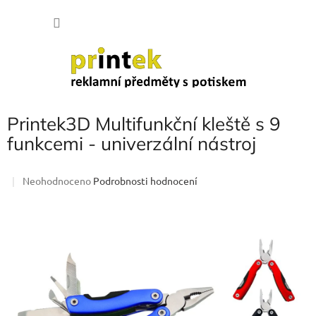
Přejít
NÁKU
na
obsah
KOŠÍK
Printek3D Multifunkční kleště s 9
funkcemi - univerzální nástroj
Průměrné
Neohodnoceno
Podrobnosti hodnocení
hodnocení
produktu
je
0,0
z
5
hvězdiček.