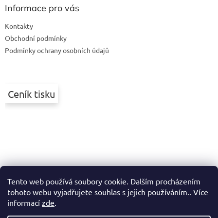
a
Informace pro vás
t
Kontakty
í
Obchodní podmínky
Podmínky ochrany osobních údajů
Ceník tisku
Tento web používá soubory cookie. Dalším procházením
tohoto webu vyjadřujete souhlas s jejich používáním.. Více
informací
zde
.