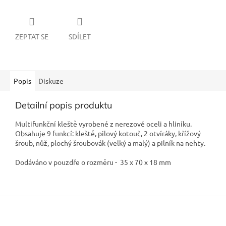
ZEPTAT SE
SDÍLET
Popis
Diskuze
Detailní popis produktu
Multifunkční kleště vyrobené z nerezové oceli a hliníku.
Obsahuje 9 funkcí: kleště, pilový kotouč, 2 otvíráky, křížový
šroub, nůž, plochý šroubovák (velký a malý) a pilník na nehty.
Dodáváno v pouzdře o rozměru - 35 x 70 x 18 mm
Z
á
p