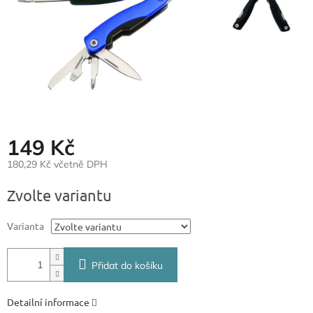
149 Kč
180,29 Kč včetně DPH
Měrná
Zvolte variantu
cena:
Varianta
Přidat do košíku
Detailní informace