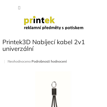
Přejít
NÁKU
na
obsah
KOŠÍK
Printek3D Nabíjecí kabel 2v1
univerzální
Průměrné
Neohodnoceno
Podrobnosti hodnocení
hodnocení
produktu
je
0,0
z
5
hvězdiček.