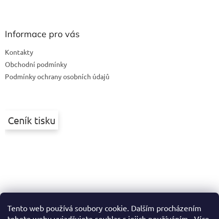
Z
á
p
a
Informace pro vás
t
Kontakty
í
Obchodní podmínky
Podmínky ochrany osobních údajů
Ceník tisku
Tento web používá soubory cookie. Dalším procházením
tohoto webu vyjadřujete souhlas s jejich používáním.. Více