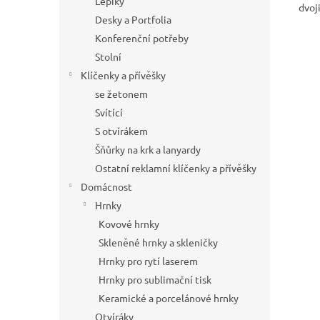
Lepíky
dvoj
Desky a Portfolia
Konferenční potřeby
Stolní
Klíčenky a přívěšky
se žetonem
Svítící
S otvírákem
Šňůrky na krk a lanyardy
Ostatní reklamní klíčenky a přívěšky
Domácnost
Hrnky
Kovové hrnky
Skleněné hrnky a skleničky
Hrnky pro rytí laserem
Hrnky pro sublimační tisk
Keramické a porcelánové hrnky
Otvíráky