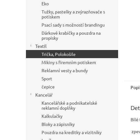
a
Eko
n
Tužky, pastelky a zvýrazňovače s
e
potiskem
l
Psací sady s možností brandingu
Dárkové krabičky a pouzdra na
propisky
Textil
Trička, Polokošile
Mikiny s firemním potiskem
Reklamní vesty a bundy
Sport
čepice
Popi
Kancelář
Kancelářské a podnikatelské
Det
reklamní doplňky
Kalkulačky
Bílé
Bloky a zápisníky
zpev
Pouzdra na kreditky a vizitníky