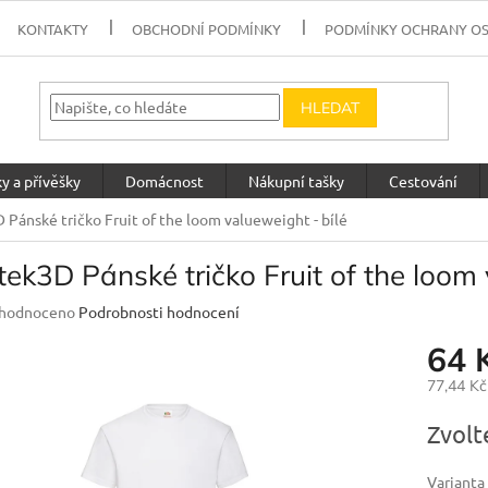
KONTAKTY
OBCHODNÍ PODMÍNKY
PODMÍNKY OCHRANY O
HLEDAT
y a přívěšky
Domácnost
Nákupní tašky
Cestování
 Pánské tričko Fruit of the loom valueweight - bílé
tek3D Pánské tričko Fruit of the loom 
měrné
hodnoceno
Podrobnosti hodnocení
nocení
64 
uktu
77,44 K
Měrná
Zvolt
cena:
diček.
Varianta