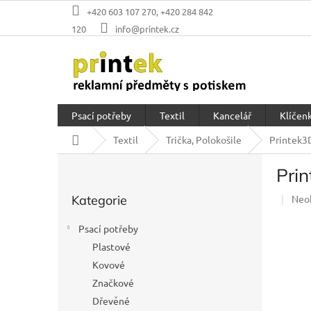
Přejít
+420 603 107 270, +420 284 842
na
120
info@printek.cz
obsah
Psací potřeby
Textil
Kancelář
Klíčenk
Domů
Textil
Trička, Polokošile
Printek3D
P
Prin
o
Přeskočit
s
Prů
Kategorie
Neo
kategorie
t
hod
r
prod
Psací potřeby
a
je
Plastové
n
0,0
z
Kovové
n
5
í
Značkové
hvěz
p
Dřevěné