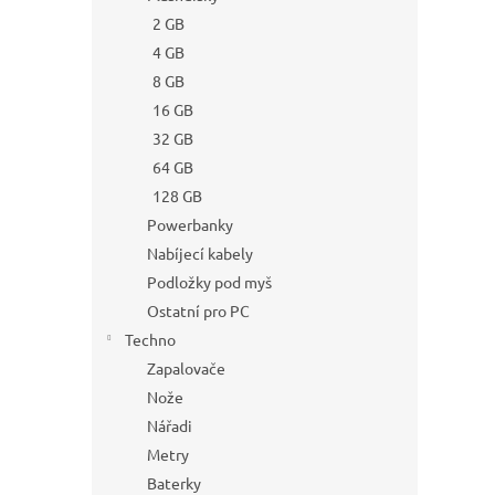
2 GB
4 GB
8 GB
16 GB
32 GB
64 GB
128 GB
Powerbanky
Nabíjecí kabely
Podložky pod myš
Ostatní pro PC
Techno
Zapalovače
Nože
Nářadi
Metry
Baterky