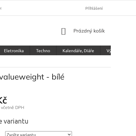
SOBNÍCH ÚDAJŮ
Přihlášení
NÁKUPNÍ
Prázdný košík
KOŠÍK
Eletronika
Techno
Kalendáře, Diáře
Výprodej
valueweight - bílé
Kč
č včetně DPH
e variantu