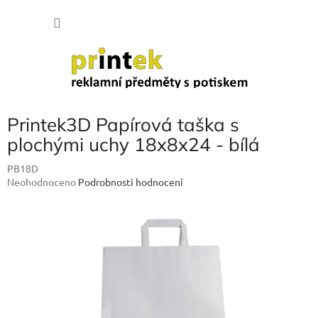
Přejít
NÁKU
na
obsah
KOŠÍK
Printek3D Papírová taška s
plochými uchy 18x8x24 - bílá
PB18D
Průměrné
Neohodnoceno
Podrobnosti hodnocení
hodnocení
produktu
je
0,0
z
5
hvězdiček.