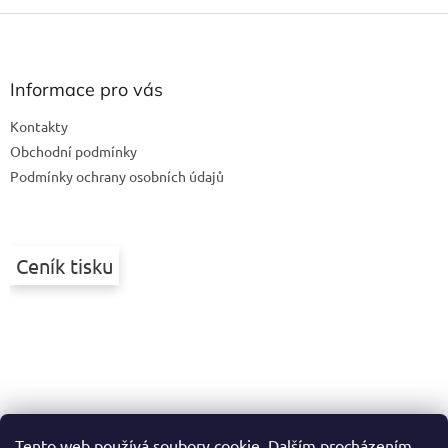
Z
á
p
a
Informace pro vás
t
Kontakty
í
Obchodní podmínky
Podmínky ochrany osobních údajů
Ceník tisku
Tento web používá soubory cookie. Dalším procházením