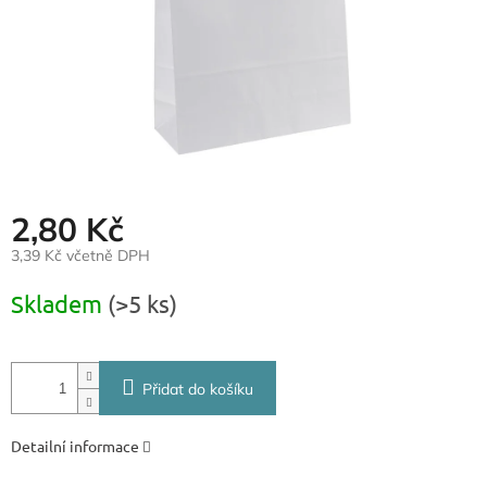
2,80 Kč
3,39 Kč včetně DPH
Měrná
Skladem
(>5 ks)
cena:
Přidat do košíku
Detailní informace