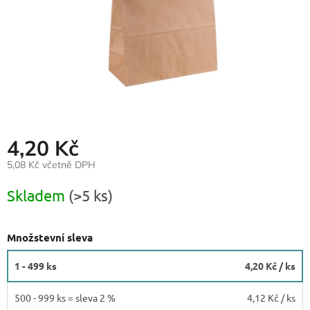
4,20 Kč
5,08 Kč včetně DPH
Měrná
Skladem
(>5 ks)
cena:
Množstevní sleva
1 - 499 ks
4,20 Kč
/ ks
500 - 999 ks = sleva 2 %
4,12 Kč
/ ks