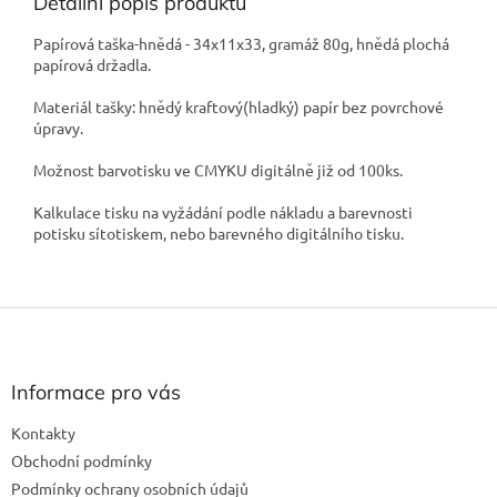
Detailní popis produktu
Papírová taška-hnědá - 34x11x33, gramáž 80g, hnědá plochá
papírová držadla.
Materiál tašky: hnědý kraftový(hladký) papír bez povrchové
úpravy.
Možnost barvotisku ve CMYKU digitálně již od 100ks.
Kalkulace tisku na vyžádání podle nákladu a barevnosti
potisku sítotiskem, nebo barevného digitálního tisku.
Z
á
p
a
Informace pro vás
t
Kontakty
í
Obchodní podmínky
Podmínky ochrany osobních údajů