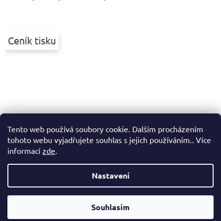
Ceník tisku
Tento web používá soubory cookie. Dalším procházením
tohoto webu vyjadřujete souhlas s jejich používáním.. Více
informací
zde
.
Nastavení
Vytvořil Shoptet
Souhlasím
Copyright 2026
Printek
. Všechna práva vyhrazena.