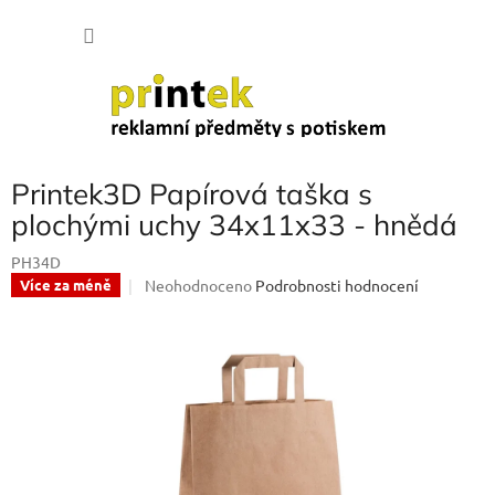
Přejít
NÁKU
na
obsah
KOŠÍK
Printek3D Papírová taška s
plochými uchy 34x11x33 - hnědá
PH34D
Průměrné
Neohodnoceno
Podrobnosti hodnocení
Více za méně
hodnocení
produktu
je
0,0
z
5
hvězdiček.