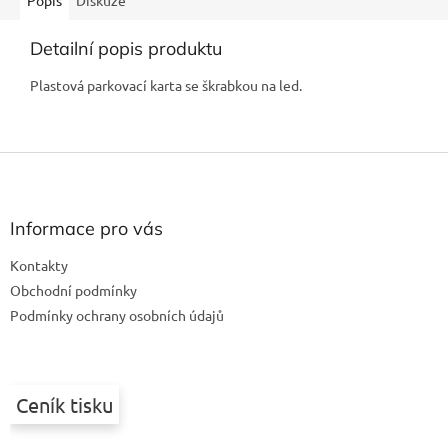
Popis
Diskuze
Detailní popis produktu
Plastová parkovací karta se škrabkou na led.
Z
á
p
a
Informace pro vás
t
Kontakty
í
Obchodní podmínky
Podmínky ochrany osobních údajů
Ceník tisku