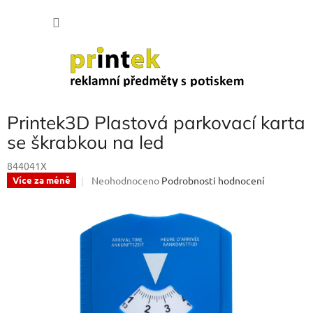
Přejít
NÁKU
na
obsah
KOŠÍK
Printek3D Plastová parkovací karta
se škrabkou na led
844041X
Průměrné
Neohodnoceno
Podrobnosti hodnocení
Více za méně
hodnocení
produktu
je
0,0
z
5
hvězdiček.