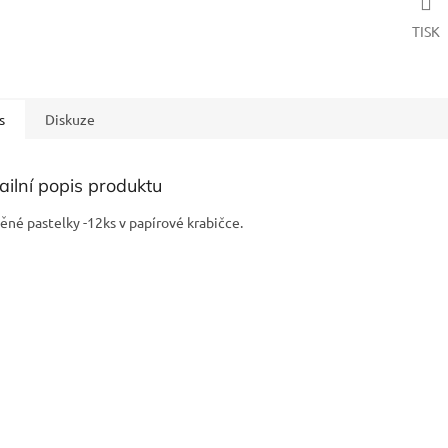
TISK
s
Diskuze
ailní popis produktu
ěné pastelky -12ks v papírové krabičce.