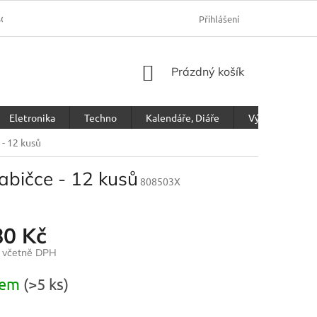
SOBNÍCH ÚDAJŮ
Přihlášení
NÁKUPNÍ
Prázdný košík
KOŠÍK
Eletronika
Techno
Kalendáře, Diáře
Výprodej
 - 12 kusů
abičce - 12 kusů
808503X
80 Kč
č včetně DPH
dem
(>5 ks)