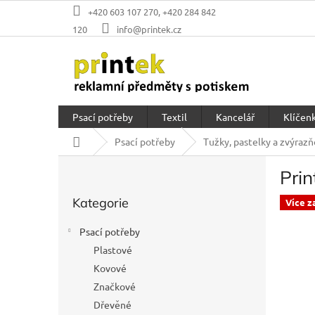
Přejít
+420 603 107 270, +420 284 842
na
120
info@printek.cz
obsah
Psací potřeby
Textil
Kancelář
Klíčenk
Domů
Psací potřeby
Tužky, pastelky a zvýraz
P
Prin
o
Přeskočit
s
Kategorie
kategorie
Více z
t
r
Psací potřeby
a
Plastové
n
Kovové
n
í
Značkové
p
Dřevěné