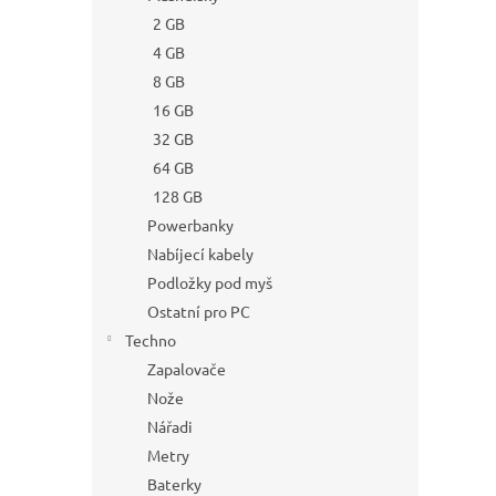
2 GB
4 GB
8 GB
16 GB
32 GB
64 GB
128 GB
Powerbanky
Nabíjecí kabely
Podložky pod myš
Ostatní pro PC
Techno
Zapalovače
Nože
Nářadi
Metry
Baterky