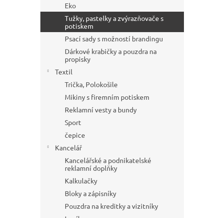
a
Eko
n
Tužky, pastelky a zvýrazňovače s
e
potiskem
l
Psací sady s možností brandingu
Dárkové krabičky a pouzdra na
propisky
Textil
Trička, Polokošile
Mikiny s firemním potiskem
Reklamní vesty a bundy
Sport
čepice
Kancelář
Kancelářské a podnikatelské
reklamní doplňky
Kalkulačky
Bloky a zápisníky
Pouzdra na kreditky a vizitníky