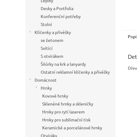
Lepíky
Desky a Portfolia
Konferenční potřeby
Stolní
Klíčenky a přívěšky
Popi
se žetonem
Svítící
S otvírákem
Det
Šňůrky na krk a lanyardy
Dřev
Ostatní reklamní klíčenky a přívěšky
Domácnost
Hrnky
Kovové hrnky
Skleněné hrnky a skleničky
Hrnky pro rytí laserem
Hrnky pro sublimační tisk
Keramické a porcelánové hrnky
Otvíráky