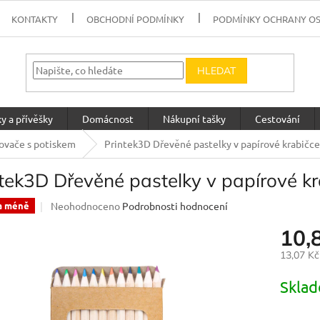
KONTAKTY
OBCHODNÍ PODMÍNKY
PODMÍNKY OCHRANY O
HLEDAT
y a přívěšky
Domácnost
Nákupní tašky
Cestování
ňovače s potiskem
Printek3D Dřevěné pastelky v papírové krabičce
tek3D Dřevěné pastelky v papírové kr
Průměrné
Neohodnoceno
Podrobnosti hodnocení
a méně
hodnocení
10,
produktu
je
13,07 K
0,0
z
Měrná
Skla
5
cena:
hvězdiček.