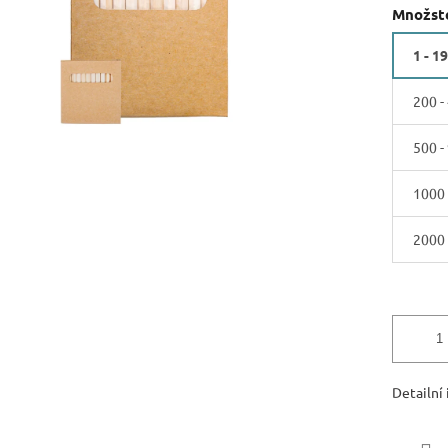
Množste
1 - 1
200 -
500 -
1000 
2000 
Detailní