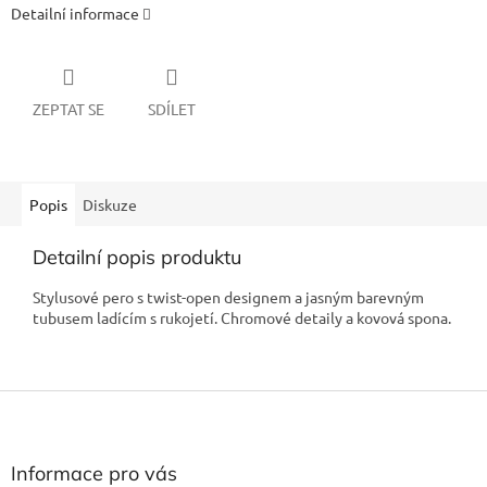
Detailní informace
ZEPTAT SE
SDÍLET
Popis
Diskuze
Detailní popis produktu
Stylusové pero s twist-open designem a jasným barevným
tubusem ladícím s rukojetí. Chromové detaily a kovová spona.
Z
á
p
a
Informace pro vás