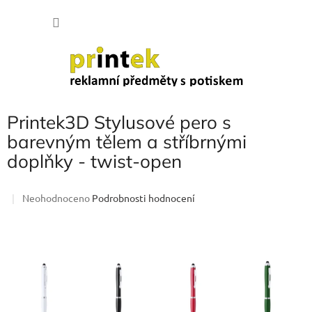
Přejít
NÁKU
na
obsah
KOŠÍK
Printek3D Stylusové pero s
barevným tělem a stříbrnými
doplňky - twist-open
Průměrné
Neohodnoceno
Podrobnosti hodnocení
hodnocení
produktu
je
0,0
z
5
hvězdiček.