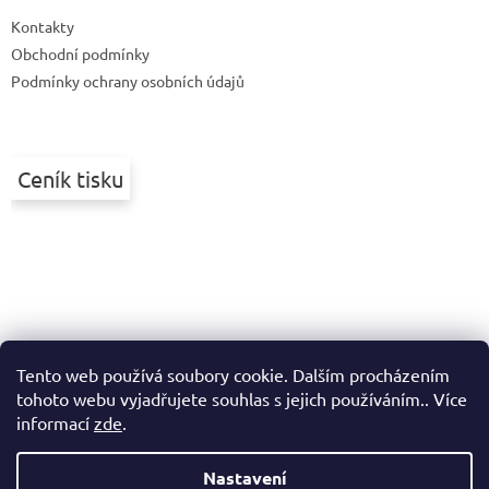
t
Kontakty
í
Obchodní podmínky
Podmínky ochrany osobních údajů
Ceník tisku
Tento web používá soubory cookie. Dalším procházením
tohoto webu vyjadřujete souhlas s jejich používáním.. Více
informací
zde
.
Nastavení
Vytvořil Shoptet