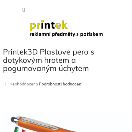
Přejít
NÁKU
na
obsah
KOŠÍK
Printek3D Plastové pero s
dotykovým hrotem a
pogumovaným úchytem
Průměrné
Neohodnoceno
Podrobnosti hodnocení
hodnocení
produktu
je
0,0
z
5
hvězdiček.