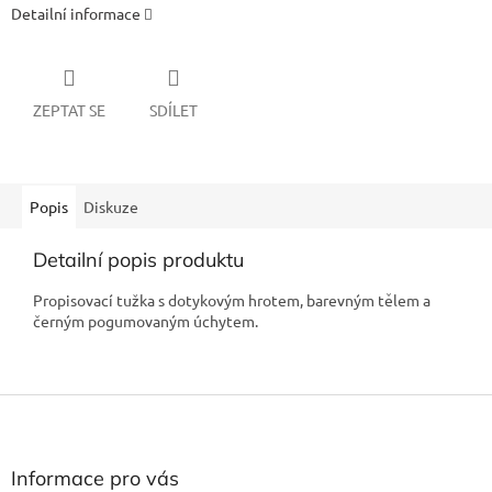
Detailní informace
ZEPTAT SE
SDÍLET
Popis
Diskuze
Detailní popis produktu
Propisovací tužka s dotykovým hrotem, barevným tělem a
černým pogumovaným úchytem.
Z
á
p
a
Informace pro vás