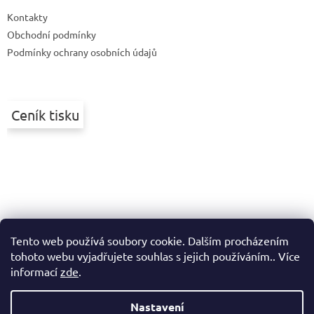
t
Kontakty
í
Obchodní podmínky
Podmínky ochrany osobních údajů
Ceník tisku
Tento web používá soubory cookie. Dalším procházením
tohoto webu vyjadřujete souhlas s jejich používáním.. Více
informací
zde
.
Nastavení
Vytvořil Shoptet