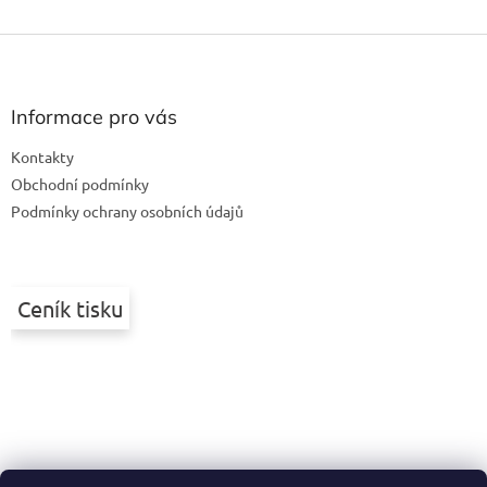
Z
á
p
a
Informace pro vás
t
Kontakty
í
Obchodní podmínky
Podmínky ochrany osobních údajů
Ceník tisku