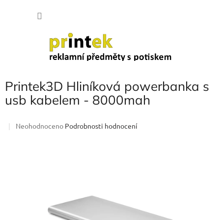
Přejít
NÁKU
na
obsah
KOŠÍK
Printek3D Hliníková powerbanka s
usb kabelem - 8000mah
Průměrné
Neohodnoceno
Podrobnosti hodnocení
hodnocení
produktu
je
0,0
z
5
hvězdiček.