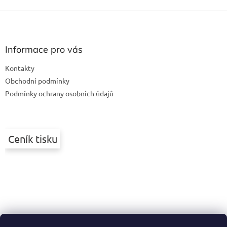
Z
á
p
a
Informace pro vás
t
Kontakty
í
Obchodní podmínky
Podmínky ochrany osobních údajů
Ceník tisku