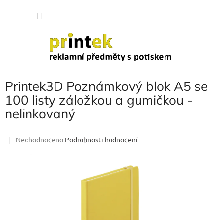
Přejít
NÁKU
na
obsah
KOŠÍK
Printek3D Poznámkový blok A5 se
100 listy záložkou a gumičkou -
nelinkovaný
Průměrné
Neohodnoceno
Podrobnosti hodnocení
hodnocení
produktu
je
0,0
z
5
hvězdiček.