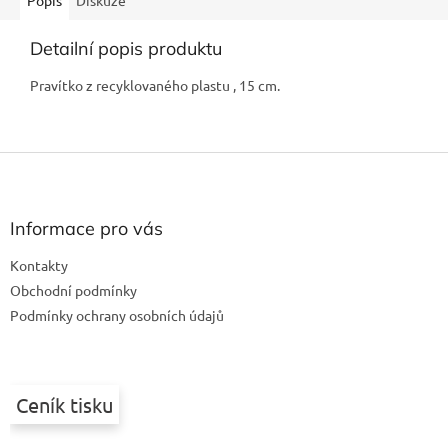
Popis
Diskuze
Detailní popis produktu
Pravítko z recyklovaného plastu , 15 cm.
Z
á
p
a
Informace pro vás
t
Kontakty
í
Obchodní podmínky
Podmínky ochrany osobních údajů
Ceník tisku