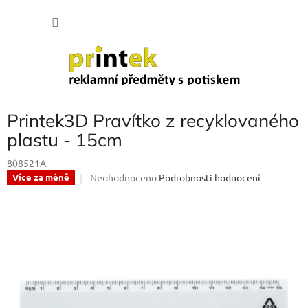
Přejít
NÁKU
na
obsah
KOŠÍK
Printek3D Pravítko z recyklovaného
plastu - 15cm
808521A
Průměrné
Neohodnoceno
Podrobnosti hodnocení
Více za méně
hodnocení
produktu
je
0,0
z
5
hvězdiček.