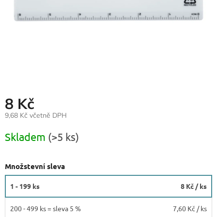
8 Kč
9,68 Kč včetně DPH
Měrná
Skladem
(>5 ks)
cena:
Množstevní sleva
1 - 199 ks
8 Kč
/ ks
200 - 499 ks = sleva 5 %
7,60 Kč
/ ks