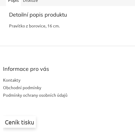
Popis
Diskuze
Detailní popis produktu
Pravítko z borovice, 16 cm.
Z
á
p
a
Informace pro vás
t
Kontakty
í
Obchodní podmínky
Podmínky ochrany osobních údajů
Ceník tisku