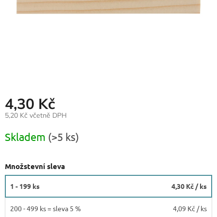
4,30 Kč
5,20 Kč včetně DPH
Měrná
Skladem
(>5 ks)
cena:
Množstevní sleva
1 - 199 ks
4,30 Kč
/ ks
200 - 499 ks = sleva 5 %
4,09 Kč
/ ks