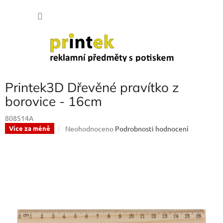
Přejít
NÁKU
na
obsah
KOŠÍK
Printek3D Dřevěné pravítko z
borovice - 16cm
808514A
Průměrné
Neohodnoceno
Podrobnosti hodnocení
Více za méně
hodnocení
produktu
je
0,0
z
5
hvězdiček.