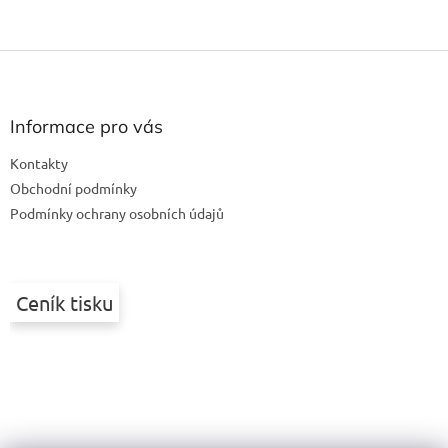
Z
á
p
a
Informace pro vás
t
Kontakty
í
Obchodní podmínky
Podmínky ochrany osobních údajů
Ceník tisku