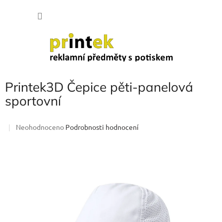
Přejít
NÁKU
na
obsah
KOŠÍK
Printek3D Čepice pěti-panelová
sportovní
Průměrné
Neohodnoceno
Podrobnosti hodnocení
hodnocení
produktu
je
0,0
z
5
hvězdiček.