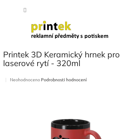
Přejít
NÁKU
na
obsah
KOŠÍK
Printek 3D Keramický hrnek pro
laserové rytí - 320ml
Průměrné
Neohodnoceno
Podrobnosti hodnocení
hodnocení
produktu
je
0,0
z
5
hvězdiček.