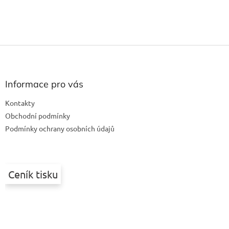
Z
á
p
a
Informace pro vás
t
Kontakty
í
Obchodní podmínky
Podmínky ochrany osobních údajů
Ceník tisku