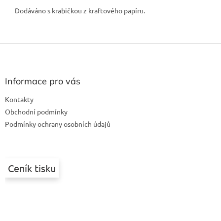
Dodáváno s krabičkou z kraftového papíru.
Z
á
p
a
Informace pro vás
t
Kontakty
í
Obchodní podmínky
Podmínky ochrany osobních údajů
Ceník tisku