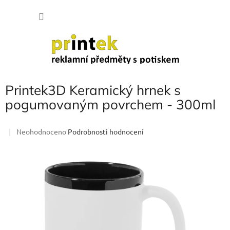
Přejít
NÁKU
na
obsah
KOŠÍK
Printek3D Keramický hrnek s
pogumovaným povrchem - 300ml
Průměrné
Neohodnoceno
Podrobnosti hodnocení
hodnocení
produktu
je
0,0
z
5
hvězdiček.