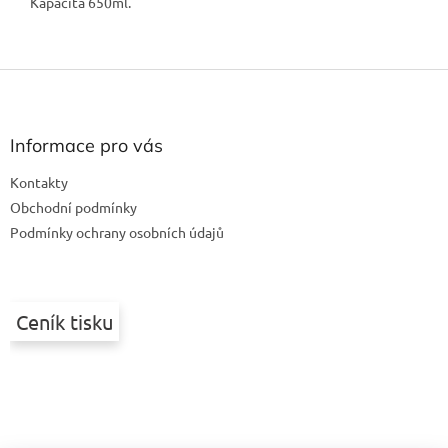
Kapacita 650ml.
Z
á
p
a
Informace pro vás
t
Kontakty
í
Obchodní podmínky
Podmínky ochrany osobních údajů
Ceník tisku