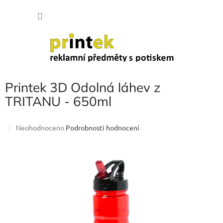
Přejít
NÁKU
na
obsah
KOŠÍK
Printek 3D Odolná láhev z
TRITANU - 650ml
Průměrné
Neohodnoceno
Podrobnosti hodnocení
hodnocení
produktu
je
0,0
z
5
hvězdiček.