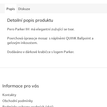
Popis
Diskuze
Detailní popis produktu
Pero Parker IM má elegantní zužující se tvar.
Povrchová úprava je mosaz s náplněmi QUINK Ballpoint a
gelovým inkoustem.
Dodáváno v dárkové krabičce s logem Parker.
Z
á
p
a
Informace pro vás
t
Kontakty
í
Obchodní podmínky
Podmínky ochrany osobních údajů