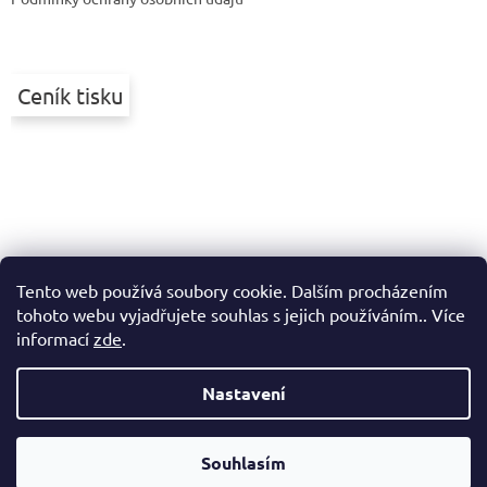
Ceník tisku
Tento web používá soubory cookie. Dalším procházením
tohoto webu vyjadřujete souhlas s jejich používáním.. Více
informací
zde
.
Nastavení
Vytvořil Shoptet
Souhlasím
Copyright 2026
Printek
. Všechna práva vyhrazena.