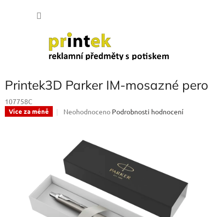
Přejít
NÁKU
na
obsah
KOŠÍK
Printek3D Parker IM-mosazné pero
107758C
Průměrné
Neohodnoceno
Podrobnosti hodnocení
Více za méně
hodnocení
produktu
je
0,0
z
5
hvězdiček.