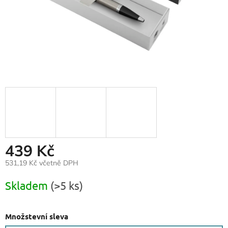
439 Kč
531,19 Kč včetně DPH
Měrná
Skladem
(>5 ks)
cena:
Množstevní sleva