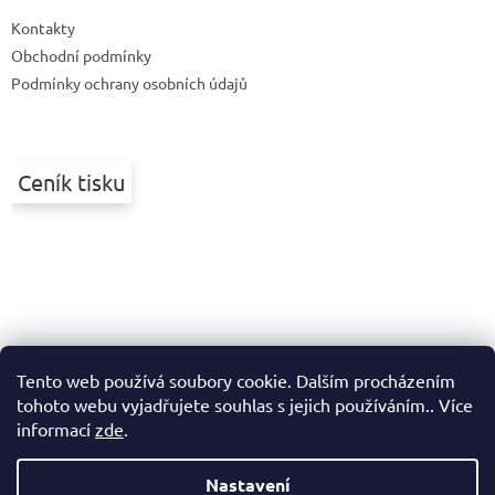
t
Kontakty
í
Obchodní podmínky
Podmínky ochrany osobních údajů
Ceník tisku
Tento web používá soubory cookie. Dalším procházením
tohoto webu vyjadřujete souhlas s jejich používáním.. Více
informací
zde
.
Nastavení
Vytvořil Shoptet