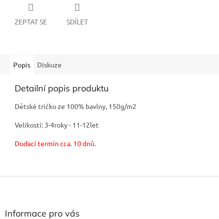
ZEPTAT SE
SDÍLET
Popis
Diskuze
Detailní popis produktu
Dětské tričko ze 100% bavlny, 150g/m2
Velikosti: 3-4roky - 11-12let
Dodací termín cca. 10 dnů.
Z
á
p
a
Informace pro vás