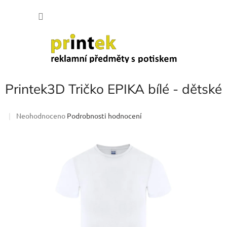
Přejít
NÁKU
na
obsah
KOŠÍK
Printek3D Tričko EPIKA bílé - dětské
Průměrné
Neohodnoceno
Podrobnosti hodnocení
hodnocení
produktu
je
0,0
z
5
hvězdiček.