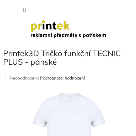
Přejít
NÁKU
na
obsah
KOŠÍK
Printek3D Tričko funkční TECNIC
PLUS - pánské
Průměrné
Neohodnoceno
Podrobnosti hodnocení
hodnocení
produktu
je
0,0
z
5
hvězdiček.