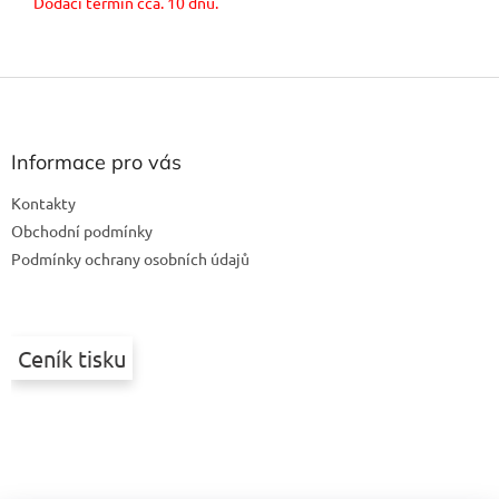
Dodací termín cca. 10 dnů.
Z
á
p
a
Informace pro vás
t
Kontakty
í
Obchodní podmínky
Podmínky ochrany osobních údajů
Ceník tisku