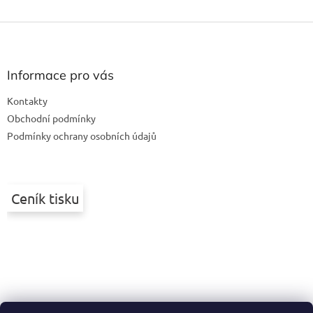
Z
á
p
a
Informace pro vás
t
Kontakty
í
Obchodní podmínky
Podmínky ochrany osobních údajů
Ceník tisku