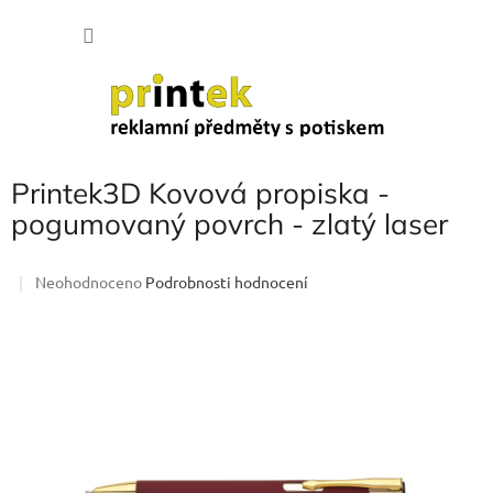
Přejít
NÁKU
na
obsah
KOŠÍK
Printek3D Kovová propiska -
pogumovaný povrch - zlatý laser
Průměrné
Neohodnoceno
Podrobnosti hodnocení
hodnocení
produktu
je
0,0
z
5
hvězdiček.