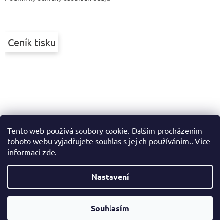
Ceník tisku
Tento web používá soubory cookie. Dalším procházením
tohoto webu vyjadřujete souhlas s jejich používáním.. Více
informací
zde
.
Nastavení
Vytvořil Shoptet
Souhlasím
Copyright 2026
Printek
. Všechna práva vyhrazena.