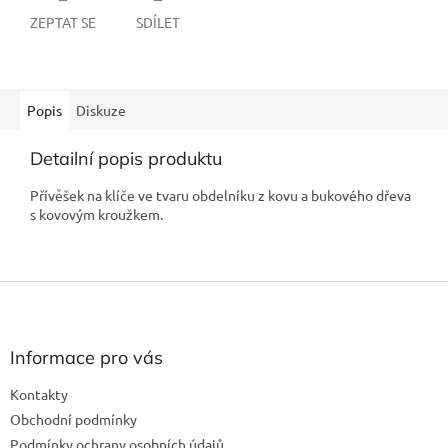
ZEPTAT SE
SDÍLET
Popis
Diskuze
Detailní popis produktu
Přívěšek na klíče ve tvaru obdelníku z kovu a bukového dřeva
s kovovým kroužkem.
Z
á
p
a
Informace pro vás
t
Kontakty
í
Obchodní podmínky
Podmínky ochrany osobních údajů