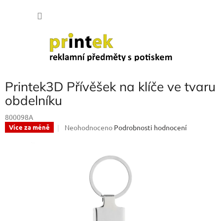
Přejít
NÁKU
na
obsah
KOŠÍK
Printek3D Přívěšek na klíče ve tvaru
obdelníku
800098A
Průměrné
Neohodnoceno
Podrobnosti hodnocení
Více za méně
hodnocení
produktu
je
0,0
z
5
hvězdiček.