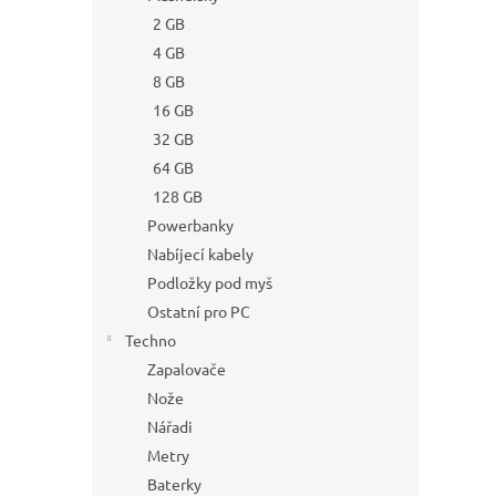
2 GB
4 GB
8 GB
16 GB
32 GB
64 GB
128 GB
Powerbanky
Nabíjecí kabely
Podložky pod myš
Ostatní pro PC
Techno
Zapalovače
Nože
Nářadi
Metry
Baterky