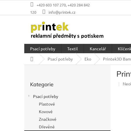
Přejít
+420 603 107 270, +420 284 842
na
120
info@printek.cz
obsah
Psací potřeby
Textil
Kancelář
Klíčenk
Domů
Psací potřeby
Eko
Printek3D Bamb
P
Pri
o
Přeskočit
s
Prů
Kategorie
Neo
kategorie
t
hod
r
prod
Psací potřeby
a
je
Plastové
n
0,0
z
Kovové
n
5
í
Značkové
hvěz
p
Dřevěné