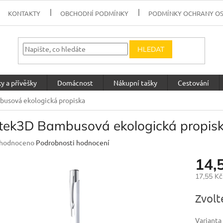
KONTAKTY
OBCHODNÍ PODMÍNKY
PODMÍNKY OCHRANY O
HLEDAT
y a přívěšky
Domácnost
Nákupní tašky
Cestování
usová ekologická propiska
ntek3D Bambusová ekologická propis
měrné
hodnoceno
Podrobnosti hodnocení
nocení
14,
uktu
17,55 K
Měrná
Zvolt
cena:
diček.
Varianta