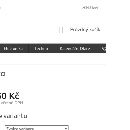
SOBNÍCH ÚDAJŮ
Přihlášení
NÁKUPNÍ
Prázdný košík
KOŠÍK
Eletronika
Techno
Kalendáře, Diáře
Výprodej
ka
50 Kč
č včetně DPH
e variantu