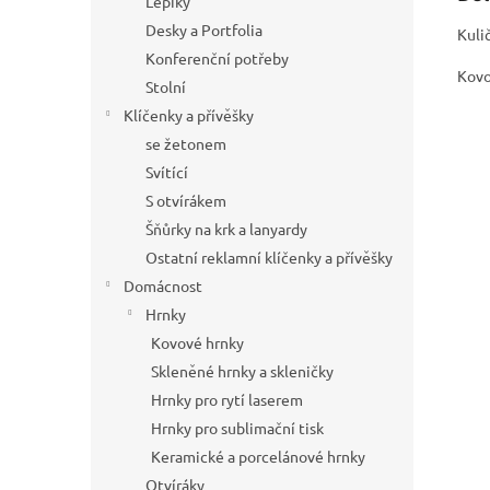
Lepíky
Desky a Portfolia
Kuli
Konferenční potřeby
Kovo
Stolní
Klíčenky a přívěšky
se žetonem
Svítící
S otvírákem
Šňůrky na krk a lanyardy
Ostatní reklamní klíčenky a přívěšky
Domácnost
Hrnky
Kovové hrnky
Skleněné hrnky a skleničky
Hrnky pro rytí laserem
Hrnky pro sublimační tisk
Keramické a porcelánové hrnky
Otvíráky