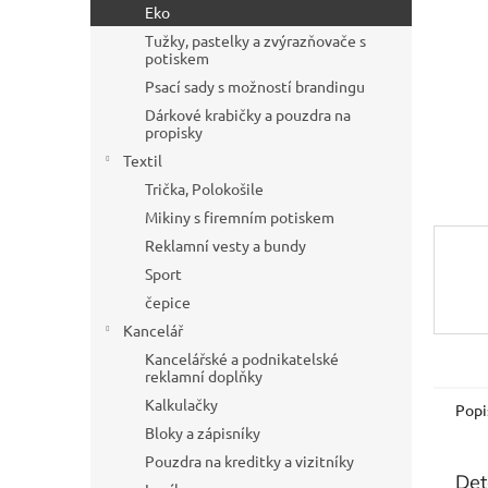
a
Eko
n
Tužky, pastelky a zvýrazňovače s
e
potiskem
l
Psací sady s možností brandingu
Dárkové krabičky a pouzdra na
propisky
Textil
Trička, Polokošile
Mikiny s firemním potiskem
Reklamní vesty a bundy
Sport
čepice
Kancelář
Kancelářské a podnikatelské
reklamní doplňky
Kalkulačky
Popi
Bloky a zápisníky
Pouzdra na kreditky a vizitníky
Det