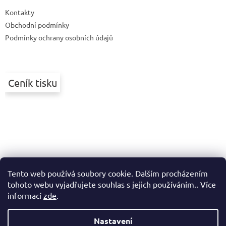
t
Kontakty
í
Obchodní podmínky
Podmínky ochrany osobních údajů
Ceník tisku
Tento web používá soubory cookie. Dalším procházením
tohoto webu vyjadřujete souhlas s jejich používáním.. Více
informací
zde
.
Nastavení
Vytvořil Shoptet