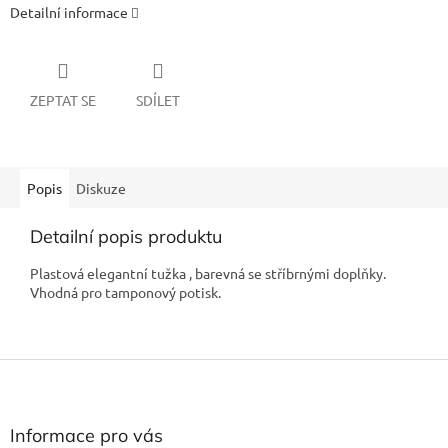
Detailní informace
ZEPTAT SE
SDÍLET
Popis
Diskuze
Detailní popis produktu
Plastová elegantní tužka , barevná se stříbrnými doplňky.
Vhodná pro tamponový potisk.
Z
á
p
a
Informace pro vás