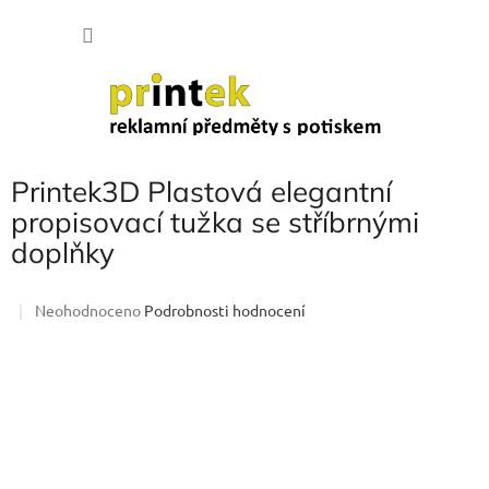
Přejít
NÁKU
na
obsah
KOŠÍK
Printek3D Plastová elegantní
propisovací tužka se stříbrnými
doplňky
Průměrné
Neohodnoceno
Podrobnosti hodnocení
hodnocení
produktu
je
0,0
z
5
hvězdiček.