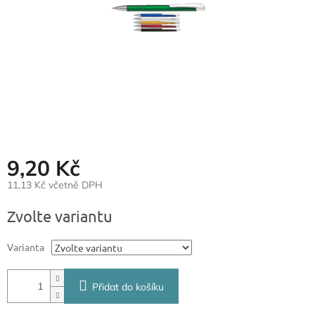
9,20 Kč
11,13 Kč včetně DPH
Měrná
Zvolte variantu
cena:
Varianta
Přidat do košíku